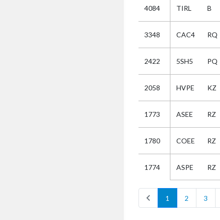
4084
TIRL
B
Selectie
3348
CAC4
RQ
Kies
2422
5SH5
PQ
AUB
Alles
2058
HVPE
KZ
Aanvraag
Uitslag
1773
ASEE
RZ
Beide
1780
COEE
RZ
ASPE
RZ
1774
chevron_left
1
2
3