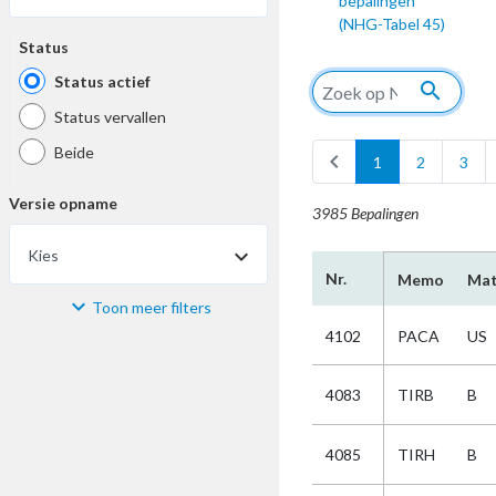
bepalingen
(NHG-Tabel 45)
Status
Status actief
search
Status vervallen
Beide
chevron_left
1
2
3
Versie opname
3985 Bepalingen
Kies
Nr.
Memo
Mat
Toon meer filters
Materiaal
4102
PACA
US
Kies
4083
TIRB
B
Bijzonderheid
4085
TIRH
B
Kies