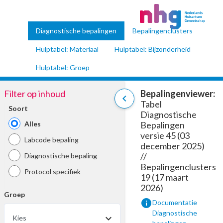
Diagnostische bepalingen
Bepalingenclusters
Hulptabel: Materiaal
Hulptabel: Bijzonderheid
Hulptabel: Groep
Filter op inhoud
Bepalingenviewer:
chevron_left
Tabel
Soort
Diagnostische
Alles
Bepalingen
versie 45 (03
Labcode bepaling
december 2025)
//
Diagnostische bepaling
Bepalingenclusters
Protocol specifiek
19 (17 maart
2026)
Groep
info
Documentatie
Diagnostische
Kies