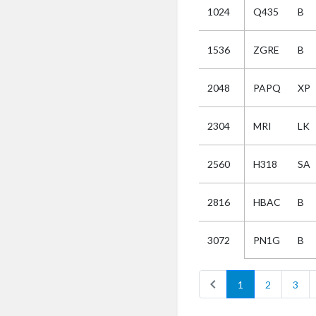
1024
Q435
B
Selectie
1536
ZGRE
B
Kies
2048
PAPQ
XP
AUB
Alles
2304
MRI
LK
Aanvraag
Uitslag
2560
H318
SA
Beide
2816
HBAC
B
PN1G
B
3072
chevron_left
1
2
3