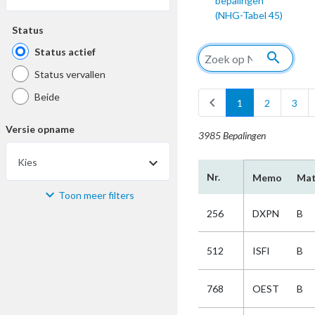
bepalingen
(NHG-Tabel 45)
Status
Status actief
search
Status vervallen
Beide
chevron_left
1
2
3
Versie opname
3985 Bepalingen
Kies
Nr.
Memo
Mat
Toon meer filters
Materiaal
256
DXPN
B
Kies
512
ISFI
B
Bijzonderheid
768
OEST
B
Kies