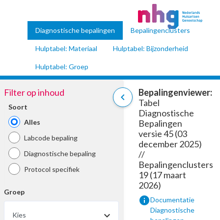
Diagnostische bepalingen
Bepalingenclusters
Hulptabel: Materiaal
Hulptabel: Bijzonderheid
Hulptabel: Groep
Filter op inhoud
Bepalingenviewer:
chevron_left
Tabel
Soort
Diagnostische
Alles
Bepalingen
versie 45 (03
Labcode bepaling
december 2025)
//
Diagnostische bepaling
Bepalingenclusters
Protocol specifiek
19 (17 maart
2026)
Groep
info
Documentatie
Diagnostische
Kies