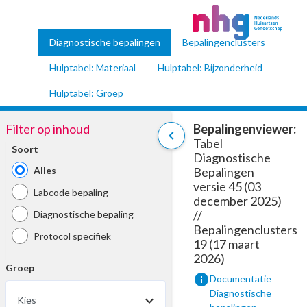
Diagnostische bepalingen
Bepalingenclusters
Hulptabel: Materiaal
Hulptabel: Bijzonderheid
Hulptabel: Groep
Filter op inhoud
Bepalingenviewer:
chevron_left
Tabel
Soort
Diagnostische
Alles
Bepalingen
versie 45 (03
Labcode bepaling
december 2025)
//
Diagnostische bepaling
Bepalingenclusters
Protocol specifiek
19 (17 maart
2026)
Groep
info
Documentatie
Diagnostische
Kies