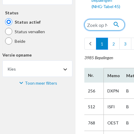
bepalingen
(NHG-Tabel 45)
Status
Status actief
search
Status vervallen
Beide
chevron_left
1
2
3
Versie opname
3985 Bepalingen
Kies
Nr.
Memo
Mat
Toon meer filters
Materiaal
256
DXPN
B
Kies
512
ISFI
B
Bijzonderheid
768
OEST
B
Kies