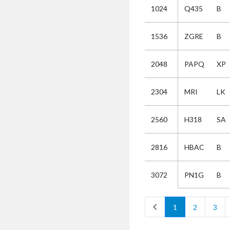
1024
Q435
B
Selectie
1536
ZGRE
B
Kies
2048
PAPQ
XP
AUB
Alles
2304
MRI
LK
Aanvraag
Uitslag
2560
H318
SA
Beide
2816
HBAC
B
PN1G
B
3072
chevron_left
1
2
3