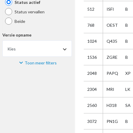
Status actief
512
ISFI
B
Status vervallen
Beide
768
OEST
B
Versie opname
1024
Q435
B
Kies
1536
ZGRE
B
Toon meer filters
Materiaal
2048
PAPQ
XP
Kies
2304
MRI
LK
Bijzonderheid
2560
H318
SA
Kies
3072
PN1G
B
Selectie