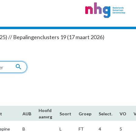
5) // Bepalingenclusters 19 (17 maart 2026)
search
Hoofd​
t
AUB
Soort
Groep
Select.
VO
aanvrg
epine
B
L
FT
4
5