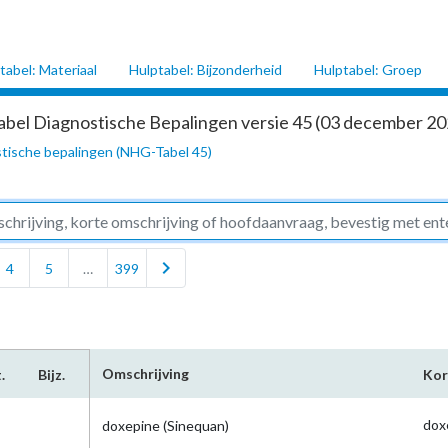
tabel: Materiaal
Hulptabel: Bijzonderheid
Hulptabel: Groep
abel Diagnostische Bepalingen versie 45 (03 december 202
tische bepalingen (NHG-Tabel 45)
chevron_right
4
5
…
399
Omschrijving
.
Bijz.
Kor
dox
doxepine (Sinequan)