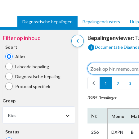
Diagnostische bepalingen
Bepalingenclusters
Hulp
Filter op inhoud
Bepalingenviewer:
T
chevron_left
info
Soort
Documentatie Diagnos
Alles
Labcode bepaling
Diagnostische bepaling
chevron_left
1
2
3
Protocol specifiek
3985 Bepalingen
Groep
Kies
Nr.
Memo
Mat
Status
256
DXPN
B