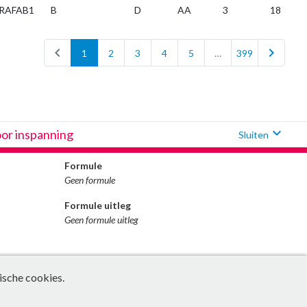
RAFAB1
B
D
AA
3
18
chevron_left
chevron_right
1
2
3
4
5
…
399
expand_more
oor inspanning
Sluiten
Formule
Geen formule
Formule uitleg
Geen formule uitleg
ische cookies.