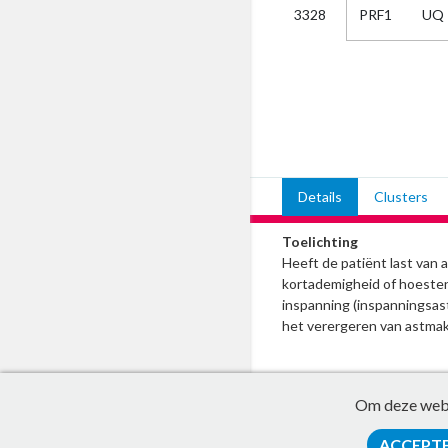
PRF1
UQ
3328
Kies
AUB
Alles
Aanvraag
Uitslag
Beide
Details
Clusters
Toelichting
Heeft de patiënt last van 
kortademigheid of hoesten
inspanning (inspanningsast
het verergeren van astmak
Om deze websi
ACCEPT