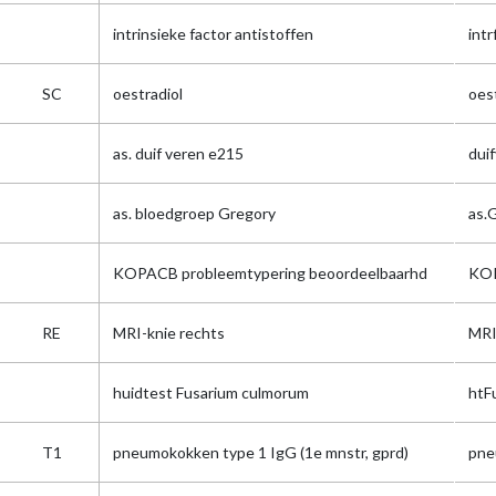
intrinsieke factor antistoffen
intr
SC
oestradiol
oes
as. duif veren e215
dui
as. bloedgroep Gregory
as.
KOPACB probleemtypering beoordeelbaarhd
KOP
RE
MRI-knie rechts
MRI
huidtest Fusarium culmorum
htF
T1
pneumokokken type 1 IgG (1e mnstr, gprd)
pne