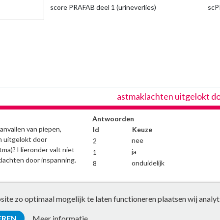
score PRAFAB deel 1 (urineverlies)
scP
astmaklachten uitgelokt d
Antwoorden
aanvallen van piepen,
Id
Keuze
 uitgelokt door
nee
2
ma)? Hieronder valt niet
ja
1
lachten door inspanning.
onduidelijk
8
te zo optimaal mogelijk te laten functioneren plaatsen wij analyt
EREN
Meer informatie