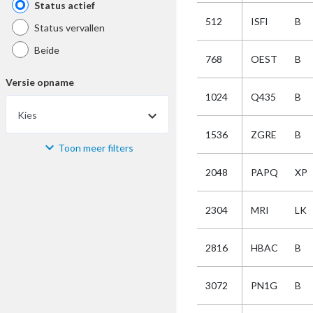
Status actief
512
ISFI
B
Status vervallen
Beide
768
OEST
B
Versie opname
1024
Q435
B
Kies
1536
ZGRE
B
Toon meer filters
Materiaal
2048
PAPQ
XP
Kies
2304
MRI
LK
Bijzonderheid
2816
HBAC
B
Kies
3072
PN1G
B
Selectie