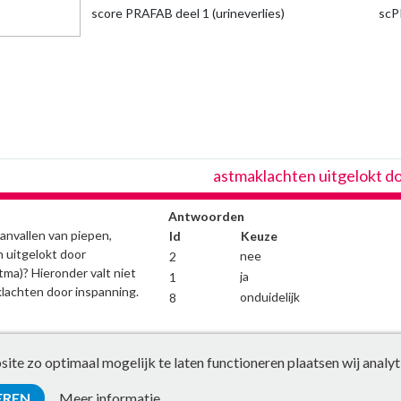
score PRAFAB deel 1 (urineverlies)
scP
astmaklachten uitgelokt d
Antwoorden
aanvallen van piepen,
Id
Keuze
 uitgelokt door
nee
2
ma)? Hieronder valt niet
ja
1
lachten door inspanning.
onduidelijk
8
te zo optimaal mogelijk te laten functioneren plaatsen wij analyt
EREN
Meer informatie