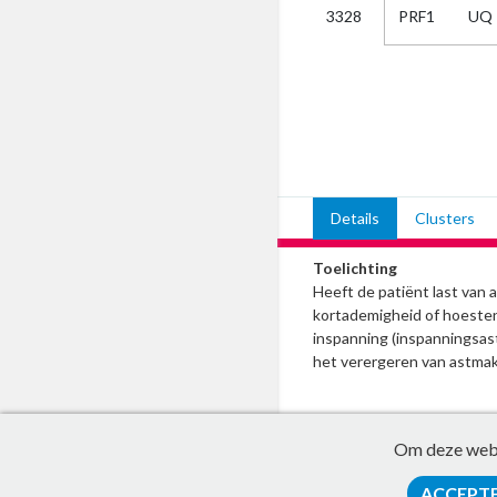
PRF1
UQ
3328
Kies
AUB
Alles
Aanvraag
Uitslag
Beide
Details
Clusters
Toelichting
Heeft de patiënt last van 
kortademigheid of hoesten
inspanning (inspanningsast
het verergeren van astmak
Om deze websi
ACCEPT