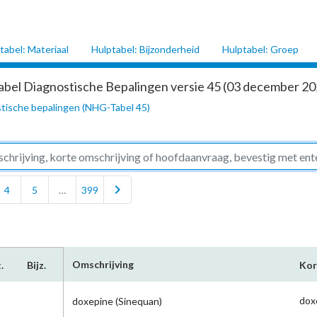
tabel: Materiaal
Hulptabel: Bijzonderheid
Hulptabel: Groep
abel Diagnostische Bepalingen versie 45 (03 december 202
tische bepalingen (NHG-Tabel 45)
chevron_right
4
5
…
399
Omschrijving
.
Bijz.
Kor
dox
doxepine (Sinequan)