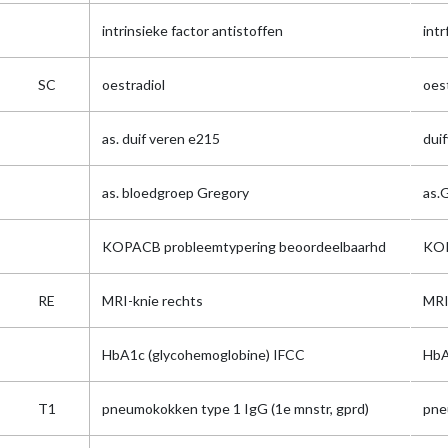
intrinsieke factor antistoffen
intr
SC
oestradiol
oes
as. duif veren e215
dui
as. bloedgroep Gregory
as.
KOPACB probleemtypering beoordeelbaarhd
KOP
RE
MRI-knie rechts
MRI
HbA1c (glycohemoglobine) IFCC
Hb
T1
pneumokokken type 1 IgG (1e mnstr, gprd)
pne