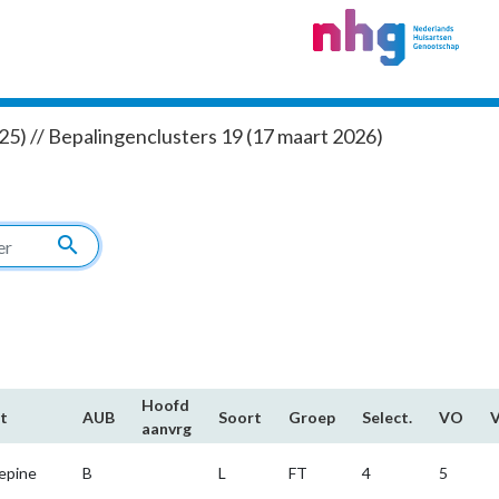
5) // Bepalingenclusters 19 (17 maart 2026)
search
Hoofd​
t
AUB
Soort
Groep
Select.
VO
aanvrg
epine
B
L
FT
4
5