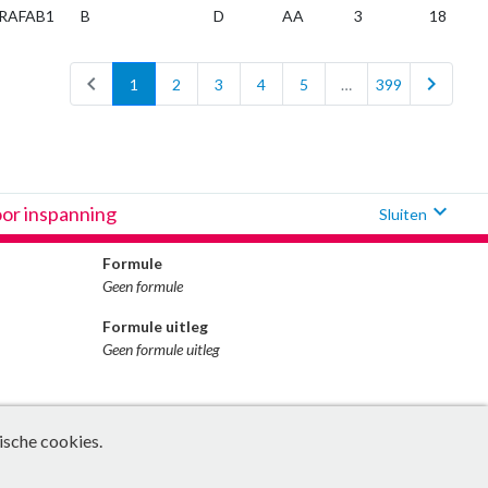
RAFAB1
B
D
AA
3
18
chevron_left
chevron_right
1
2
3
4
5
…
399
expand_more
oor inspanning
Sluiten
Formule
Geen formule
Formule uitleg
Geen formule uitleg
ische cookies.