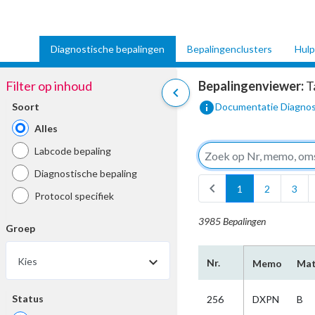
Diagnostische bepalingen
Bepalingenclusters
Hulp
Filter op inhoud
Bepalingenviewer:
T
chevron_left
info
Soort
Documentatie Diagnos
Alles
Labcode bepaling
Diagnostische bepaling
chevron_left
1
2
3
Protocol specifiek
3985 Bepalingen
Groep
Kies
Nr.
Memo
Mat
Status
256
DXPN
B