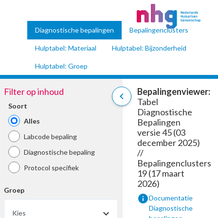
Diagnostische bepalingen
Bepalingenclusters
Hulptabel: Materiaal
Hulptabel: Bijzonderheid
Hulptabel: Groep
Filter op inhoud
Bepalingenviewer:
chevron_left
Tabel
Soort
Diagnostische
Alles
Bepalingen
versie 45 (03
Labcode bepaling
december 2025)
//
Diagnostische bepaling
Bepalingenclusters
Protocol specifiek
19 (17 maart
2026)
Groep
info
Documentatie
Diagnostische
Kies