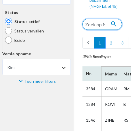
bepalingen
(NHG-Tabel 45)
Status
Status actief
search
Status vervallen
Beide
chevron_left
1
2
3
Versie opname
3985 Bepalingen
Kies
Nr.
Memo
Mat
Toon meer filters
Materiaal
3584
GRAM
RM
Kies
1284
ROVI
B
Bijzonderheid
1546
ZINE
RS
Kies