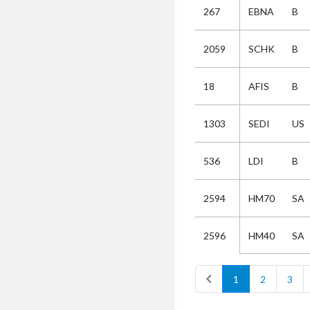
267
EBNA
B
Selectie
2059
SCHK
B
Kies
18
AFIS
B
AUB
Alles
1303
SEDI
US
Aanvraag
Uitslag
536
LDI
B
Beide
2594
HM70
SA
HM40
SA
2596
chevron_left
1
2
3