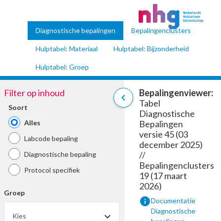
Diagnostische bepalingen
Bepalingenclusters
Hulptabel: Materiaal
Hulptabel: Bijzonderheid
Hulptabel: Groep
Filter op inhoud
Bepalingenviewer:
chevron_left
Tabel
Soort
Diagnostische
Alles
Bepalingen
versie 45 (03
Labcode bepaling
december 2025)
//
Diagnostische bepaling
Bepalingenclusters
Protocol specifiek
19 (17 maart
2026)
Groep
info
Documentatie
Diagnostische
Kies