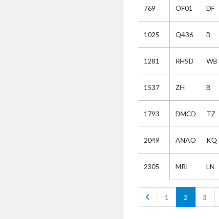
769
OF01
DF
Selectie
1025
Q436
B
Kies
1281
RHSD
WB
AUB
Alles
1537
ZH
B
Aanvraag
Uitslag
1793
DMCD
TZ
Beide
2049
ANAO
KQ
MRI
LN
2305
chevron_left
1
2
3