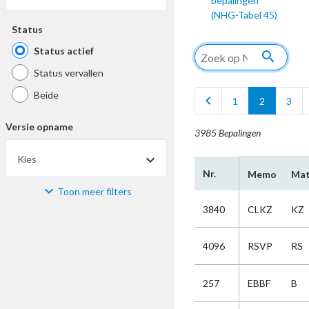
bepalingen
(NHG-Tabel 45)
Status
Status actief
search
Status vervallen
Beide
chevron_left
1
2
3
Versie opname
3985 Bepalingen
Kies
Nr.
Memo
Mat
Toon meer filters
Materiaal
3840
CLKZ
KZ
Kies
4096
RSVP
RS
Bijzonderheid
257
EBBF
B
Kies