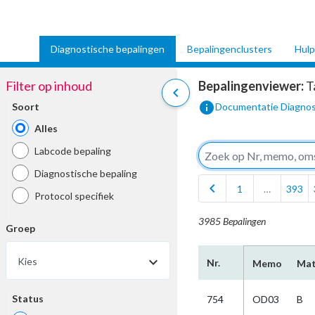
Diagnostische bepalingen
Bepalingenclusters
Hulp
Filter op inhoud
Bepalingenviewer:
T
chevron_left
info
Soort
Documentatie Diagnos
Alles
Labcode bepaling
Diagnostische bepaling
chevron_left
1
…
393
Protocol specifiek
3985 Bepalingen
Groep
Kies
Nr.
Memo
Mat
Status
754
OD03
B