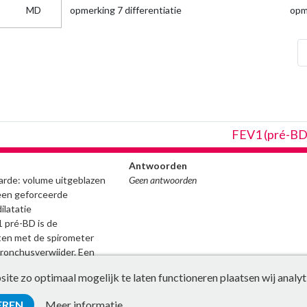
MD
opmerking 7 differentiatie
opm
che
FEV1 (pré-BD
Antwoorden
rde: volume uitgeblazen
Geen antwoorden
een geforceerde
ilatatie
1 pré-BD is de
n met de spirometer
bronchusverwijder. Een
1, zonder voorafgaande
te zo optimaal mogelijk te laten functioneren plaatsen wij analyt
t ook onder FEV1 pré-BD
EREN
Meer informatie