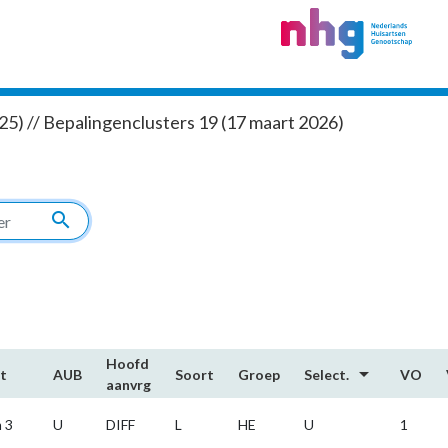
5) // Bepalingenclusters 19 (17 maart 2026)
search
Hoofd​
arrow_drop_down
t
AUB
Soort
Groep
Select.
VO
aanvrg
 3
U
DIFF
L
HE
U
1