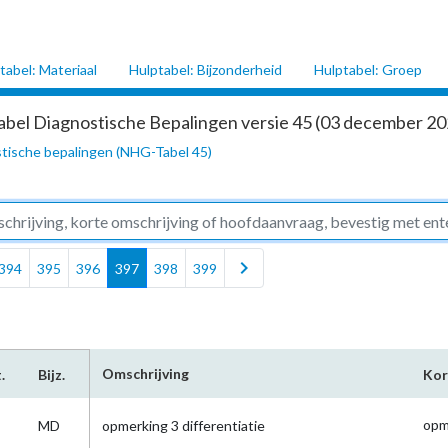
tabel: Materiaal
Hulptabel: Bijzonderheid
Hulptabel: Groep
abel Diagnostische Bepalingen versie 45 (03 december 202
tische bepalingen (NHG-Tabel 45)
chevron_right
394
395
396
397
398
399
Omschrijving
.
Bijz.
Kor
opm
MD
opmerking 3 differentiatie