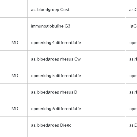
as. bloedgroep Cost
as.
immunoglobuline G3
IgG
MD
opmerking 4 differentiatie
opm
as. bloedgroep rhesus Cw
as.
MD
opmerking 5 differentiatie
opm
as. bloedgroep rhesus D
as.r
MD
opmerking 6 differentiatie
opm
as. bloedgroep Diego
as.