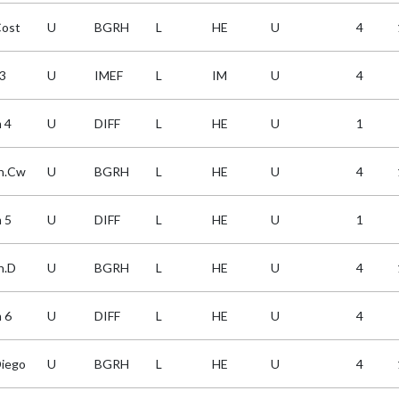
Cost
U
BGRH
L
HE
U
4
3
U
IMEF
L
IM
U
4
 4
U
DIFF
L
HE
U
1
rh.Cw
U
BGRH
L
HE
U
4
 5
U
DIFF
L
HE
U
1
h.D
U
BGRH
L
HE
U
4
 6
U
DIFF
L
HE
U
4
Diego
U
BGRH
L
HE
U
4