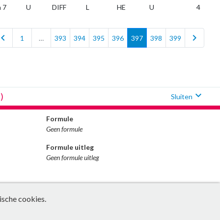
 7
U
DIFF
L
HE
U
4
vron_left
chevron_right
1
…
393
394
395
396
397
398
399
expand_more
)
Sluiten
Formule
Geen formule
Formule uitleg
Geen formule uitleg
ische cookies.