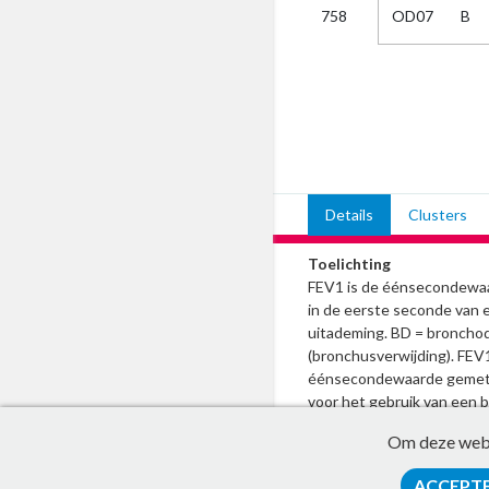
OD07
B
758
Kies
AUB
Alles
Aanvraag
Uitslag
Beide
Details
Clusters
Toelichting
FEV1 is de éénsecondewaa
in de eerste seconde van 
uitademing. BD = bronchod
(bronchusverwijding). FEV
éénsecondewaarde gemete
voor het gebruik van een 
'losse' meting van de FEV
Om deze websi
bronchusverwijding, word
genoteerd.
ACCEPT