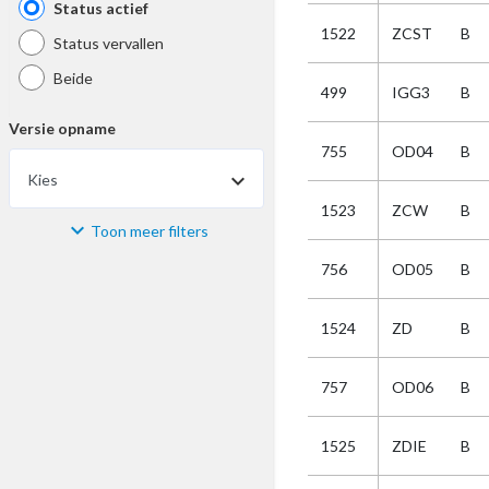
Status actief
1522
ZCST
B
Status vervallen
Beide
499
IGG3
B
Versie opname
755
OD04
B
Kies
1523
ZCW
B
Toon meer filters
Materiaal
756
OD05
B
Kies
1524
ZD
B
Bijzonderheid
757
OD06
B
Kies
1525
ZDIE
B
Selectie