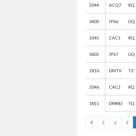
3344
ACQ7
RQ
Selectie
3600
IPS6
UQ
Kies
3345
CAC1
RQ
AUB
Alles
3601
IPS7
UQ
Aanvraag
Uitslag
1810
DMTV
TZ
Beide
3346
CAC2
RQ
DMMD
TQ
1811
chevron_left
1
2
3