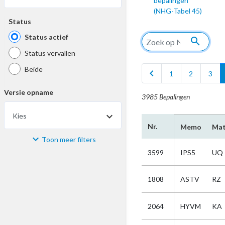
bepalingen
(NHG-Tabel 45)
Status
Status actief
search
Status vervallen
Beide
chevron_left
1
2
3
Versie opname
3985 Bepalingen
Kies
Nr.
Memo
Mat
Toon meer filters
Materiaal
3599
IPS5
UQ
Kies
1808
ASTV
RZ
Bijzonderheid
2064
HYVM
KA
Kies