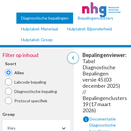
Diagnostische bepalingen
Bepalingenclusters
Hulptabel: Materiaal
Hulptabel: Bijzonderheid
Hulptabel: Groep
Filter op inhoud
Bepalingenviewer:
chevron_left
Tabel
Soort
Diagnostische
Alles
Bepalingen
versie 45 (03
Labcode bepaling
december 2025)
//
Diagnostische bepaling
Bepalingenclusters
Protocol specifiek
19 (17 maart
2026)
Groep
info
Documentatie
Diagnostische
Kies