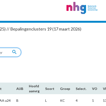
5) // Bepalingenclusters 19 (17 maart 2026)
search
Hoofd​
t
AUB
Soort
Groep
Select.
VO
V
aanvrg
AA u24
B
L
KC
4
1
1