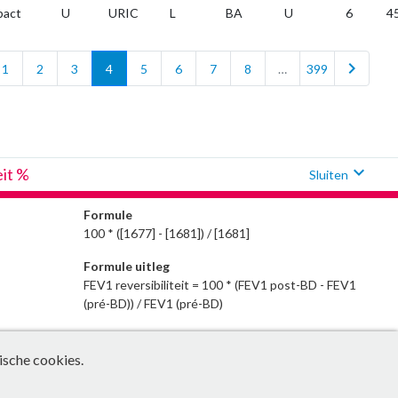
bact
U
URIC
L
BA
U
6
4
chevron_right
1
2
3
4
5
6
7
8
…
399
expand_more
eit %
Sluiten
Formule
100 * ([1677] - [1681]) / [1681]
Formule uitleg
FEV1 reversibiliteit = 100 * (FEV1 post-BD - FEV1
(pré-BD)) / FEV1 (pré-BD)
ische cookies.