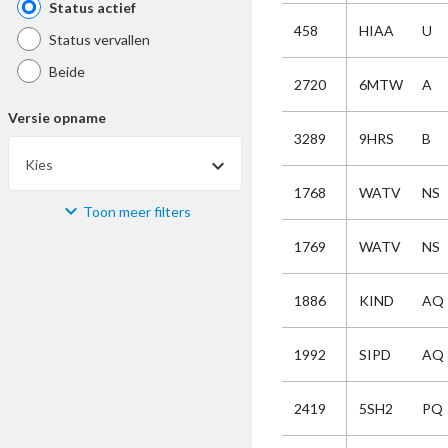
Status actief
458
HIAA
U
Status vervallen
Beide
2720
6MTW
A
Versie opname
3289
9HRS
B
Kies
1768
WATV
NS
Toon meer filters
Materiaal
1769
WATV
NS
Kies
1886
KIND
AQ
Bijzonderheid
1992
SIPD
AQ
Kies
2419
5SH2
PQ
Selectie