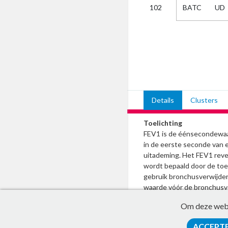
BATC
UD
102
Kies
AUB
Alles
Aanvraag
Uitslag
Beide
Details
Clusters
Toelichting
FEV1 is de éénsecondewaa
in de eerste seconde van 
uitademing. Het FEV1 rever
wordt bepaald door de to
gebruik bronchusverwijder
waarde vóór de bronchusve
percentage t.o.v. de waard
Om deze websi
bronchusverwijder. Leg de 
van reversibiliteit vast m
ACCEPT