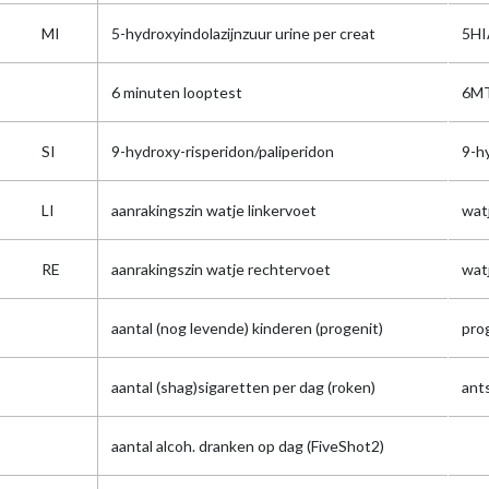
MI
5-hydroxyindolazijnzuur urine per creat
5HI
6 minuten looptest
6M
SI
9-hydroxy-risperidon/paliperidon
9-h
LI
aanrakingszin watje linkervoet
watj
RE
aanrakingszin watje rechtervoet
watj
aantal (nog levende) kinderen (progenit)
pro
aantal (shag)sigaretten per dag (roken)
ant
aantal alcoh. dranken op dag (FiveShot2)