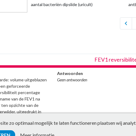
aantal bacteriën dipslide (uricult)
ant
chevron_left
FEV1 reversibilit
Antwoorden
rde: volume uitgeblazen
Geen antwoorden
een geforceerde
sibiliteit percentage
ename van de FEV1 na
 ten opzichte van de
rwijder, uitgedrukt in
e vóór de
te zo optimaal mogelijk te laten functioneren plaatsen wij analyt
conclusie of er sprake is
et de bepaling FEV1
EREN
Meer informatie