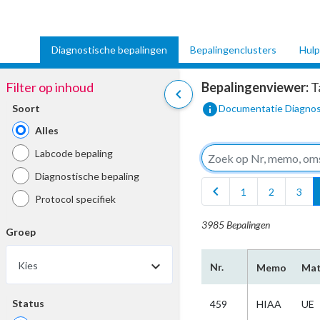
Diagnostische bepalingen
Bepalingenclusters
Hulp
Filter op inhoud
Bepalingenviewer:
T
chevron_left
info
Soort
Documentatie Diagnos
Alles
Labcode bepaling
Diagnostische bepaling
chevron_left
1
2
3
Protocol specifiek
3985 Bepalingen
Groep
Kies
Nr.
Memo
Mat
Status
459
HIAA
UE