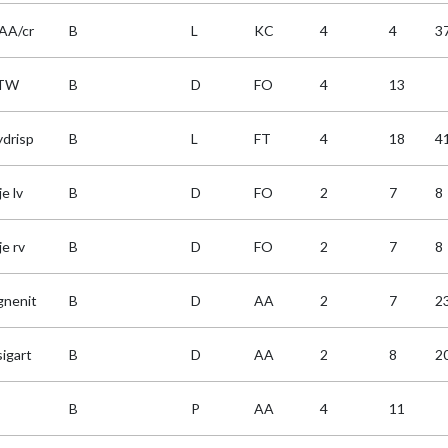
AA/cr
B
L
KC
4
4
3
TW
B
D
FO
4
13
ydrisp
B
L
FT
4
18
4
e lv
B
D
FO
2
7
8
e rv
B
D
FO
2
7
8
gnenit
B
D
AA
2
7
2
sigart
B
D
AA
2
8
2
B
P
AA
4
11