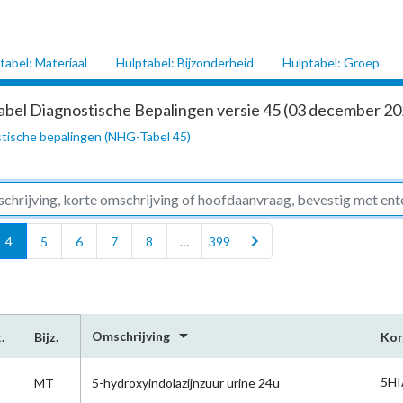
tabel: Materiaal
Hulptabel: Bijzonderheid
Hulptabel: Groep
abel Diagnostische Bepalingen versie 45 (03 december 202
tische bepalingen (NHG-Tabel 45)
chevron_right
4
5
6
7
8
…
399
arrow_drop_down
Omschrijving
.
Bijz.
Kor
5HI
MT
5-hydroxyindolazijnzuur urine 24u