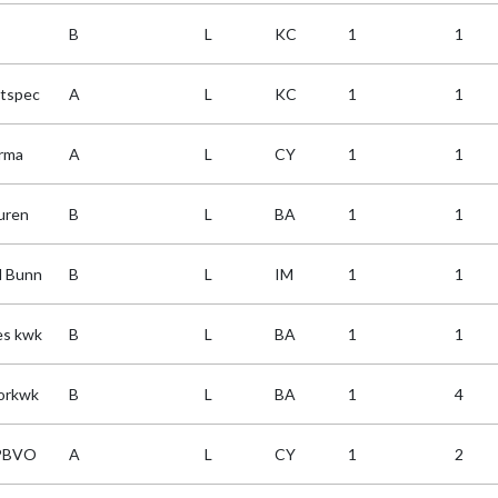
B
L
KC
1
1
itspec
A
L
KC
1
1
rma
A
L
CY
1
1
uren
B
L
BA
1
1
l Bunn
B
L
IM
1
1
es kwk
B
L
BA
1
1
uorkwk
B
L
BA
1
4
PBVO
A
L
CY
1
2