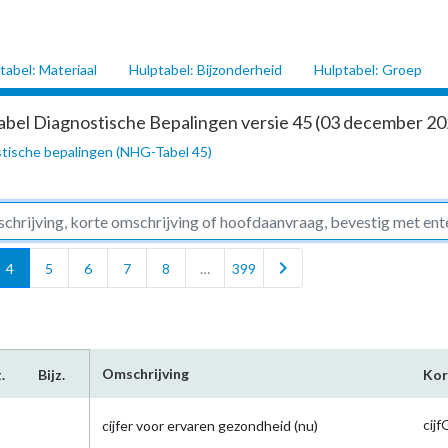
tabel: Materiaal
Hulptabel: Bijzonderheid
Hulptabel: Groep
abel Diagnostische Bepalingen versie 45 (03 december 202
tische bepalingen (NHG-Tabel 45)
chevron_right
4
5
6
7
8
…
399
Omschrijving
.
Bijz.
Kor
cij
cijfer voor ervaren gezondheid (nu)