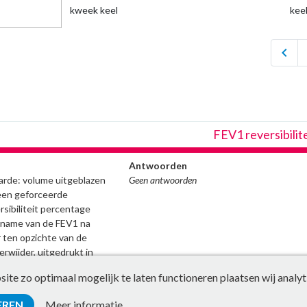
kweek keel
kee
chevron_left
FEV1 reversibilit
Antwoorden
rde: volume uitgeblazen
Geen antwoorden
een geforceerde
sibiliteit percentage
ename van de FEV1 na
 ten opzichte van de
rwijder, uitgedrukt in
e vóór de
te zo optimaal mogelijk te laten functioneren plaatsen wij analyt
conclusie of er sprake is
et de bepaling FEV1
EREN
Meer informatie