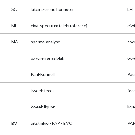
SC
luteïnizerend hormoon
LH
ME
eiwitspectrum (elektroforese)
eiw
MA
sperma-analyse
spe
oxyuren anaalplak
oxy
Paul-Bunnell
Pau
kweek feces
fec
kweek liquor
liq
BV
uitstrijkje - PAP - BVO
PA