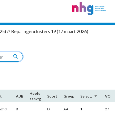
5) // Bepalingenclusters 19 (17 maart 2026)
search
Hoofd​
arrow_drop_down
t
AUB
Soort
Groep
Select.
VO
aanvrg
fGzhd
B
D
AA
1
27