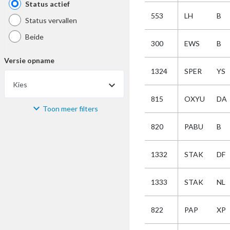
Status actief
553
LH
B
Status vervallen
Beide
300
EWS
B
Versie opname
1324
SPER
YS
Kies
815
OXYU
DA
Toon meer filters
Materiaal
820
PABU
B
Kies
1332
STAK
DF
Bijzonderheid
1333
STAK
NL
Kies
822
PAP
XP
Selectie