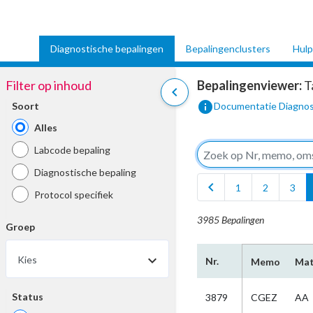
Diagnostische bepalingen
Bepalingenclusters
Hulp
Filter op inhoud
Bepalingenviewer:
T
chevron_left
info
Soort
Documentatie Diagnos
Alles
Labcode bepaling
Diagnostische bepaling
chevron_left
1
2
3
Protocol specifiek
3985 Bepalingen
Groep
Kies
Nr.
Memo
Mat
Status
3879
CGEZ
AA