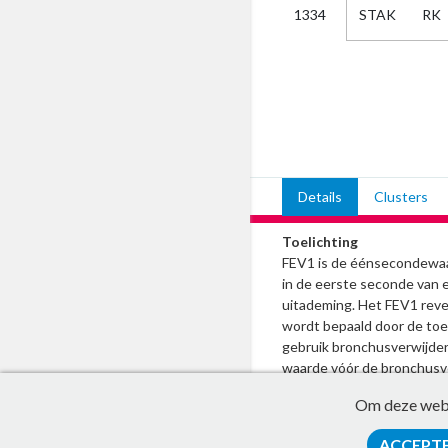
STAK
RK
1334
Kies
AUB
Alles
Aanvraag
Uitslag
Beide
Details
Clusters
Toelichting
FEV1 is de éénsecondewaa
in de eerste seconde van 
uitademing. Het FEV1 rever
wordt bepaald door de to
gebruik bronchusverwijder
waarde vóór de bronchusve
percentage t.o.v. de waard
Om deze websi
bronchusverwijder. Leg de 
van reversibiliteit vast m
ACCEPT