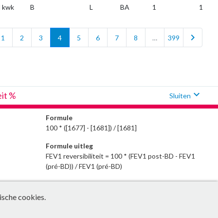
l kwk
B
L
BA
1
1
chevron_right
1
2
3
4
5
6
7
8
…
399
expand_more
eit %
Sluiten
Formule
100 * ([1677] - [1681]) / [1681]
Formule uitleg
FEV1 reversibiliteit = 100 * (FEV1 post-BD - FEV1
(pré-BD)) / FEV1 (pré-BD)
ische cookies.