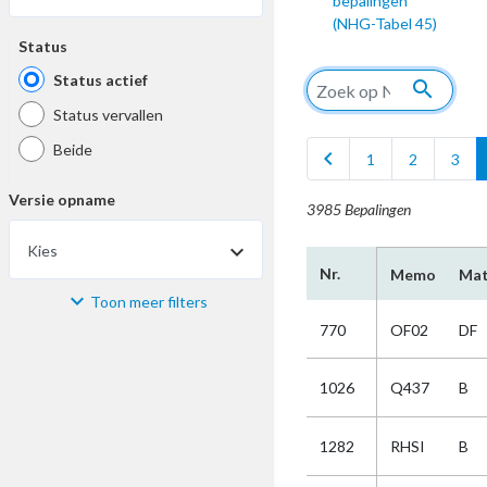
bepalingen
(NHG-Tabel 45)
Status
Status actief
search
Status vervallen
Beide
chevron_left
1
2
3
Versie opname
3985 Bepalingen
Kies
Nr.
Memo
Mat
Toon meer filters
Materiaal
770
OF02
DF
Kies
1026
Q437
B
Bijzonderheid
1282
RHSI
B
Kies