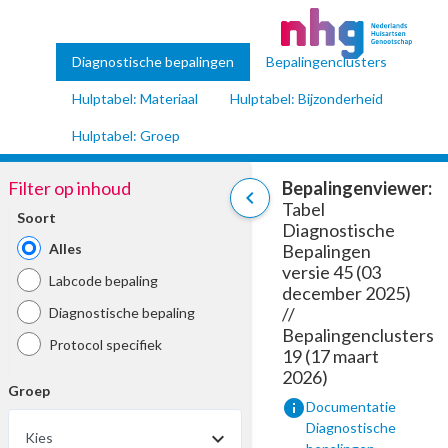
Diagnostische bepalingen
Bepalingenclusters
Hulptabel: Materiaal
Hulptabel: Bijzonderheid
Hulptabel: Groep
Filter op inhoud
Bepalingenviewer:
chevron_left
Tabel
Soort
Diagnostische
Alles
Bepalingen
versie 45 (03
Labcode bepaling
december 2025)
//
Diagnostische bepaling
Bepalingenclusters
Protocol specifiek
19 (17 maart
2026)
Groep
info
Documentatie
Diagnostische
Kies