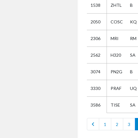
1538
ZHTL
B
Selectie
2050
COSC
KQ
Kies
2306
MRI
RM
AUB
Alles
2562
H320
SA
Aanvraag
Uitslag
3074
PN2G
B
Beide
3330
PRAF
UQ
TISE
SA
3586
chevron_left
1
2
3