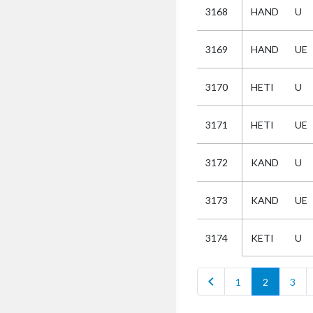
3168
HAND
U
Selectie
3169
HAND
UE
Kies
3170
HETI
U
AUB
Alles
3171
HETI
UE
Aanvraag
Uitslag
3172
KAND
U
Beide
3173
KAND
UE
KETI
U
3174
chevron_left
1
2
3