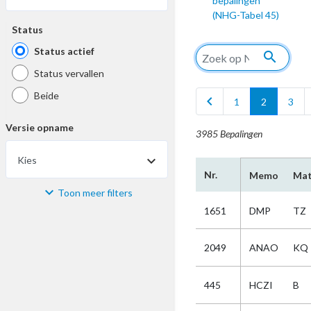
bepalingen
(NHG-Tabel 45)
Status
Status actief
search
Status vervallen
Beide
chevron_left
1
2
3
Versie opname
3985 Bepalingen
Kies
Nr.
Memo
Mat
Toon meer filters
Materiaal
1651
DMP
TZ
Kies
2049
ANAO
KQ
Bijzonderheid
445
HCZI
B
Kies