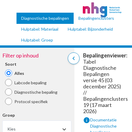
Diagnostische bepalingen
Bepalingenclusters
Hulptabel: Materiaal
Hulptabel: Bijzonderheid
Hulptabel: Groep
Filter op inhoud
Bepalingenviewer:
chevron_left
Tabel
Soort
Diagnostische
Alles
Bepalingen
versie 45 (03
Labcode bepaling
december 2025)
//
Diagnostische bepaling
Bepalingenclusters
Protocol specifiek
19 (17 maart
2026)
Groep
info
Documentatie
Diagnostische
Kies