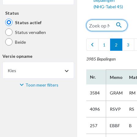
bepalingen
(NHG-Tabel 45)
Status
Status actief
search
Status vervallen
Beide
chevron_left
1
2
3
Versie opname
3985 Bepalingen
Kies
Nr.
Memo
Mat
Toon meer filters
Materiaal
3584
GRAM
RM
Kies
4096
RSVP
RS
Bijzonderheid
257
EBBF
B
Kies