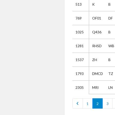
513
K
B
Selectie
769
OF01
DF
Kies
1025
Q436
B
AUB
Alles
1281
RHSD
WB
Aanvraag
Uitslag
1537
ZH
B
Beide
1793
DMCD
TZ
MRI
LN
2305
chevron_left
1
2
3