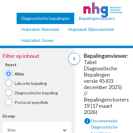
Diagnostische bepalingen
Bepalingenclusters
Hulptabel: Materiaal
Hulptabel: Bijzonderheid
Hulptabel: Groep
Filter op inhoud
Bepalingenviewer:
chevron_left
Tabel
Soort
Diagnostische
Alles
Bepalingen
versie 45 (03
Labcode bepaling
december 2025)
//
Diagnostische bepaling
Bepalingenclusters
Protocol specifiek
19 (17 maart
2026)
Groep
info
Documentatie
Diagnostische
Kies