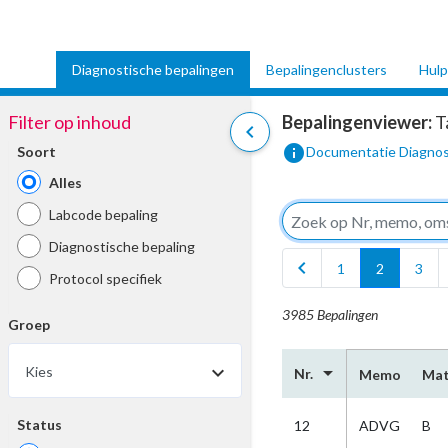
Diagnostische bepalingen
Bepalingenclusters
Hulp
Filter op inhoud
Bepalingenviewer:
T
chevron_left
info
Soort
Documentatie Diagnos
Alles
Labcode bepaling
Diagnostische bepaling
chevron_left
1
2
3
Protocol specifiek
3985 Bepalingen
Groep
arrow_drop_down
Kies
Nr.
Memo
Mat
Status
12
ADVG
B