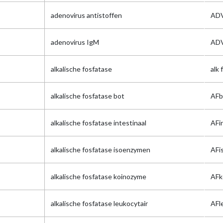
adenovirus antistoffen
ADV
adenovirus IgM
ADV
alkalische fosfatase
alk 
alkalische fosfatase bot
AFb
alkalische fosfatase intestinaal
AFi
alkalische fosfatase isoenzymen
AFi
alkalische fosfatase koinozyme
AFk
alkalische fosfatase leukocytair
AFl