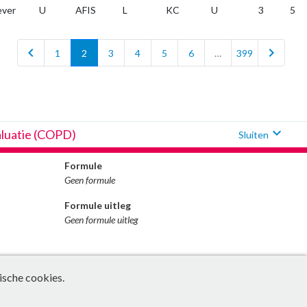
ever
U
AFIS
L
KC
U
3
5
chevron_left
chevron_right
1
2
3
4
5
6
…
399
expand_more
aluatie (COPD)
Sluiten
Formule
Geen formule
Formule uitleg
Geen formule uitleg
ische cookies.