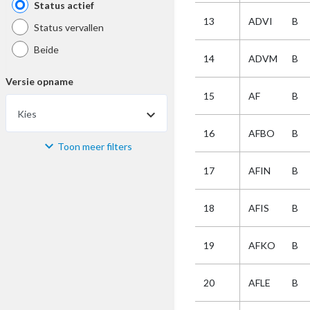
Status actief
13
ADVI
B
Status vervallen
Beide
14
ADVM
B
Versie opname
15
AF
B
Kies
16
AFBO
B
Toon meer filters
Materiaal
17
AFIN
B
Kies
18
AFIS
B
Bijzonderheid
19
AFKO
B
Kies
20
AFLE
B
Selectie