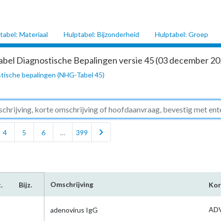
tabel: Materiaal
Hulptabel: Bijzonderheid
Hulptabel: Groep
abel Diagnostische Bepalingen versie 45 (03 december 202
tische bepalingen (NHG-Tabel 45)
chevron_right
4
5
6
…
399
Omschrijving
.
Bijz.
Kor
ADV
adenovirus IgG