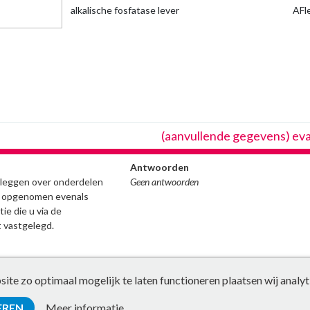
alkalische fosfatase lever
AFl
(aanvullende gegevens) ev
Antwoorden
stleggen over onderdelen
Geen antwoorden
ijn opgenomen evenals
ie die u via de
 vastgelegd.
te zo optimaal mogelijk te laten functioneren plaatsen wij analyt
EREN
Meer informatie