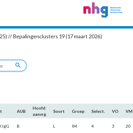
5) // Bepalingenclusters 19 (17 maart 2026)
search
Hoofd​
t
AUB
Soort
Groep
Select.
VO
VM
aanvrg
.IgG
B
L
IM
4
3
20