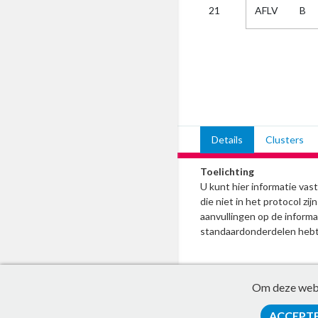
AFLV
B
21
Kies
AUB
Alles
Aanvraag
Uitslag
Beide
Details
Clusters
Toelichting
U kunt hier informatie va
die niet in het protocol z
aanvullingen op de informat
standaardonderdelen hebt
Om deze websi
ACCEPT