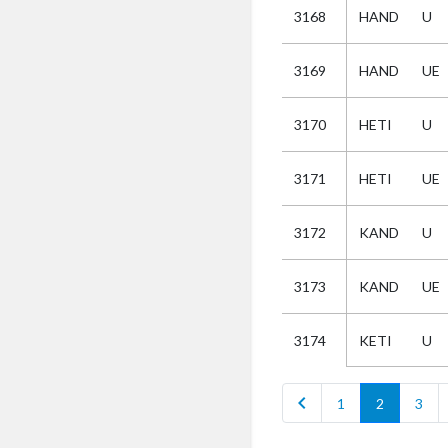
3168
HAND
U
Selectie
3169
HAND
UE
Kies
3170
HETI
U
AUB
Alles
3171
HETI
UE
Aanvraag
Uitslag
3172
KAND
U
Beide
3173
KAND
UE
KETI
U
3174
chevron_left
1
2
3