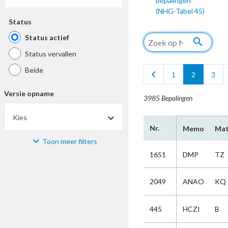
bepalingen
(NHG-Tabel 45)
Status
Status actief
search
Status vervallen
Beide
chevron_left
1
2
3
Versie opname
3985 Bepalingen
Kies
Nr.
Memo
Mat
Toon meer filters
Materiaal
1651
DMP
TZ
Kies
2049
ANAO
KQ
Bijzonderheid
445
HCZI
B
Kies