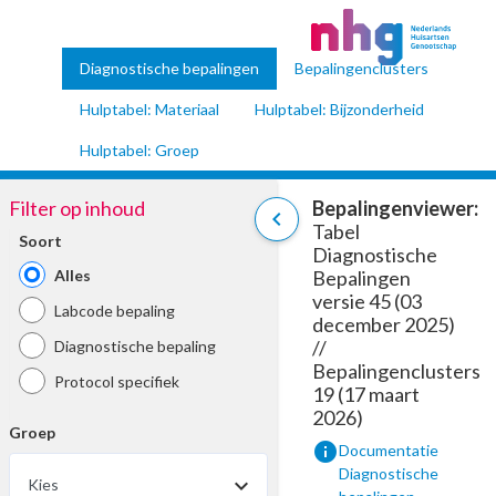
Diagnostische bepalingen
Bepalingenclusters
Hulptabel: Materiaal
Hulptabel: Bijzonderheid
Hulptabel: Groep
Filter op inhoud
Bepalingenviewer:
chevron_left
Tabel
Soort
Diagnostische
Alles
Bepalingen
versie 45 (03
Labcode bepaling
december 2025)
//
Diagnostische bepaling
Bepalingenclusters
Protocol specifiek
19 (17 maart
2026)
Groep
info
Documentatie
Diagnostische
Kies