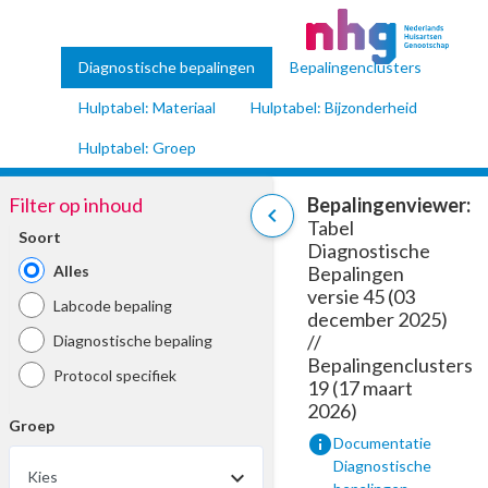
Diagnostische bepalingen
Bepalingenclusters
Hulptabel: Materiaal
Hulptabel: Bijzonderheid
Hulptabel: Groep
Filter op inhoud
Bepalingenviewer:
chevron_left
Tabel
Soort
Diagnostische
Alles
Bepalingen
versie 45 (03
Labcode bepaling
december 2025)
//
Diagnostische bepaling
Bepalingenclusters
Protocol specifiek
19 (17 maart
2026)
Groep
info
Documentatie
Diagnostische
Kies