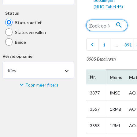
bepalingen
(NHG-Tabel 45)
Status
Status actief
search
Status vervallen
Beide
chevron_left
1
…
391
Versie opname
3985 Bepalingen
Kies
Nr.
Memo
Mat
Toon meer filters
Materiaal
3877
IMSE
AQ
Kies
3557
1RMB
AO
Bijzonderheid
3558
1RMI
AO
Kies