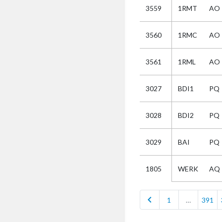
3559
1RMT
AO
Selectie
3560
1RMC
AO
Kies
3561
1RML
AO
AUB
Alles
3027
BDI1
PQ
Aanvraag
Uitslag
3028
BDI2
PQ
Beide
3029
BAI
PQ
WERK
AQ
1805
chevron_left
1
…
391