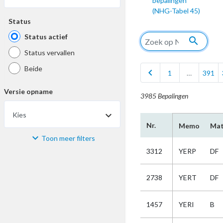
bepalingen
(NHG-Tabel 45)
Status
Status actief
search
Status vervallen
Beide
chevron_left
1
…
391
Versie opname
3985 Bepalingen
Kies
Nr.
Memo
Mat
Toon meer filters
Materiaal
3312
YERP
DF
Kies
2738
YERT
DF
Bijzonderheid
1457
YERI
B
Kies