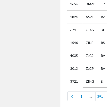
1656
DMZP
TZ
Selectie
1824
ASZP
RZ
Kies
674
O029
DF
AUB
Alles
1546
ZINE
RS
Aanvraag
Uitslag
4035
ZLC2
RA
Beide
3013
ZLCP
RA
ZIKG
B
3721
chevron_left
1
…
391