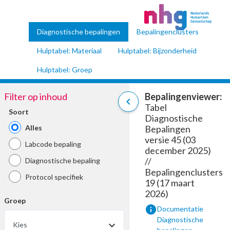
Diagnostische bepalingen
Bepalingenclusters
Hulptabel: Materiaal
Hulptabel: Bijzonderheid
Hulptabel: Groep
Filter op inhoud
Bepalingenviewer:
chevron_left
Tabel
Soort
Diagnostische
Alles
Bepalingen
versie 45 (03
Labcode bepaling
december 2025)
//
Diagnostische bepaling
Bepalingenclusters
Protocol specifiek
19 (17 maart
2026)
Groep
info
Documentatie
Diagnostische
Kies