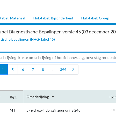
tabel: Materiaal
Hulptabel: Bijzonderheid
Hulptabel: Groep
abel Diagnostische Bepalingen versie 45 (03 december 202
tische bepalingen (NHG-Tabel 45)
chevron_right
4
5
6
7
8
…
399
arrow_drop_down
Omschrijving
.
Bijz.
Kor
5HI
MT
5-hydroxyindolazijnzuur urine 24u