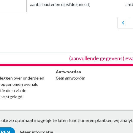
aantal bacteriën dipslide (uricult)
ant
chevron_left
(aanvullende gegevens) ev
Antwoorden
stleggen over onderdelen
Geen antwoorden
ijn opgenomen evenals
ie die u via de
 vastgelegd.
te zo optimaal mogelijk te laten functioneren plaatsen wij analyt
EREN
Meer informatie