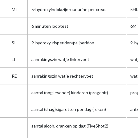
MI
5-hydroxyindolazijnzuur urine per creat
5HI
6 minuten looptest
6M
SI
9-hydroxy-risperidon/paliperidon
9-h
LI
aanrakingszin watje linkervoet
watj
RE
aanrakingszin watje rechtervoet
watj
aantal (nog levende) kinderen (progenit)
pro
aantal (shag)sigaretten per dag (roken)
ant
aantal alcoh. dranken op dag (FiveShot2)