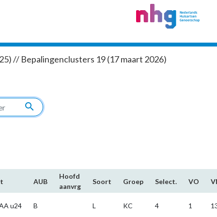
5) // Bepalingenclusters 19 (17 maart 2026)
search
Hoofd​
t
AUB
Soort
Groep
Select.
VO
V
aanvrg
AA u24
B
L
KC
4
1
1