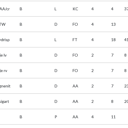
AA/cr
B
L
KC
4
4
3
TW
B
D
FO
4
13
ydrisp
B
L
FT
4
18
4
e lv
B
D
FO
2
7
8
e rv
B
D
FO
2
7
8
gnenit
B
D
AA
2
7
2
sigart
B
D
AA
2
8
2
B
P
AA
4
11