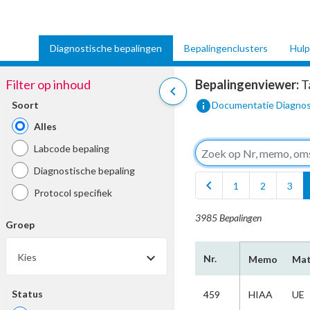
Diagnostische bepalingen
Bepalingenclusters
Hulp
Filter op inhoud
Bepalingenviewer:
T
chevron_left
info
Soort
Documentatie Diagnos
Alles
Labcode bepaling
Diagnostische bepaling
chevron_left
1
2
3
Protocol specifiek
3985 Bepalingen
Groep
Kies
Nr.
Memo
Mat
Status
459
HIAA
UE