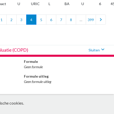
bact
U
URIC
L
BA
U
6
4
chevron_right
1
2
3
4
5
6
7
8
…
399
expand_more
aluatie (COPD)
Sluiten
Formule
Geen formule
Formule uitleg
Geen formule uitleg
ische cookies.