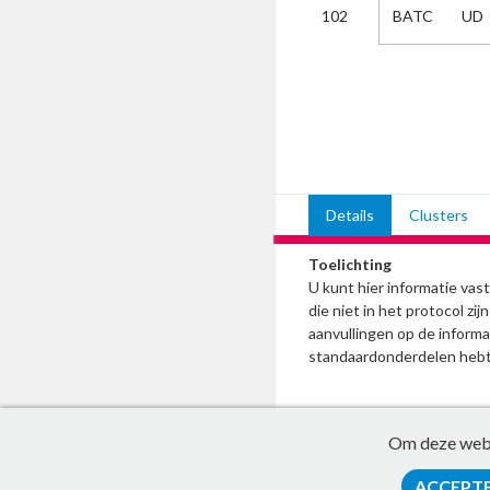
BATC
UD
102
Kies
AUB
Alles
Aanvraag
Uitslag
Beide
Details
Clusters
Toelichting
U kunt hier informatie va
die niet in het protocol z
aanvullingen op de informat
standaardonderdelen hebt
Om deze websi
ACCEPT