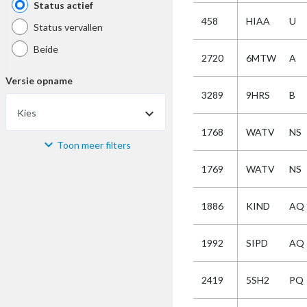
Status actief
458
HIAA
U
Status vervallen
Beide
2720
6MTW
A
Versie opname
3289
9HRS
B
Kies
1768
WATV
NS
Toon meer filters
Materiaal
1769
WATV
NS
Kies
1886
KIND
AQ
Bijzonderheid
1992
SIPD
AQ
Kies
2419
5SH2
PQ
Selectie