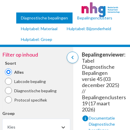
Diagnostische bepalingen
Bepalingenclusters
Hulptabel: Materiaal
Hulptabel: Bijzonderheid
Hulptabel: Groep
Filter op inhoud
Bepalingenviewer:
chevron_left
Tabel
Soort
Diagnostische
Alles
Bepalingen
versie 45 (03
Labcode bepaling
december 2025)
//
Diagnostische bepaling
Bepalingenclusters
Protocol specifiek
19 (17 maart
2026)
Groep
info
Documentatie
Diagnostische
Kies