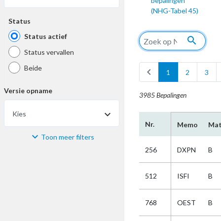
bepalingen
(NHG-Tabel 45)
Status
Status actief
search
Status vervallen
Beide
chevron_left
1
2
3
Versie opname
3985 Bepalingen
Kies
Nr.
Memo
Mat
Toon meer filters
Materiaal
256
DXPN
B
Kies
512
ISFI
B
Bijzonderheid
768
OEST
B
Kies