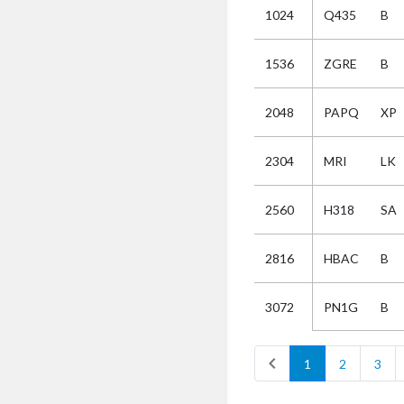
1024
Q435
B
Selectie
1536
ZGRE
B
Kies
2048
PAPQ
XP
AUB
Alles
2304
MRI
LK
Aanvraag
Uitslag
2560
H318
SA
Beide
2816
HBAC
B
PN1G
B
3072
chevron_left
1
2
3