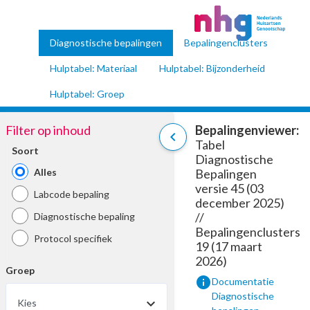
Diagnostische bepalingen
Bepalingenclusters
Hulptabel: Materiaal
Hulptabel: Bijzonderheid
Hulptabel: Groep
Filter op inhoud
Bepalingenviewer:
chevron_left
Tabel
Soort
Diagnostische
Alles
Bepalingen
versie 45 (03
Labcode bepaling
december 2025)
//
Diagnostische bepaling
Bepalingenclusters
Protocol specifiek
19 (17 maart
2026)
Groep
info
Documentatie
Diagnostische
Kies