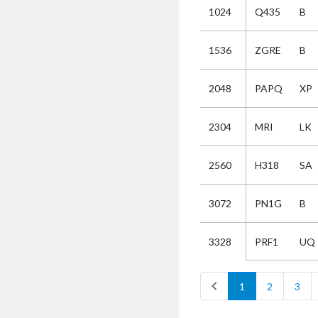
1024
Q435
B
Selectie
1536
ZGRE
B
Kies
2048
PAPQ
XP
AUB
Alles
2304
MRI
LK
Aanvraag
Uitslag
2560
H318
SA
Beide
3072
PN1G
B
PRF1
UQ
3328
chevron_left
1
2
3