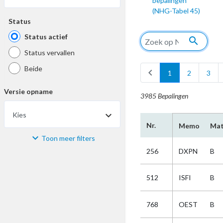
bepalingen
(NHG-Tabel 45)
Status
Status actief
search
Status vervallen
Beide
chevron_left
1
2
3
Versie opname
3985 Bepalingen
Kies
Nr.
Memo
Mat
Toon meer filters
Materiaal
256
DXPN
B
Kies
512
ISFI
B
Bijzonderheid
768
OEST
B
Kies