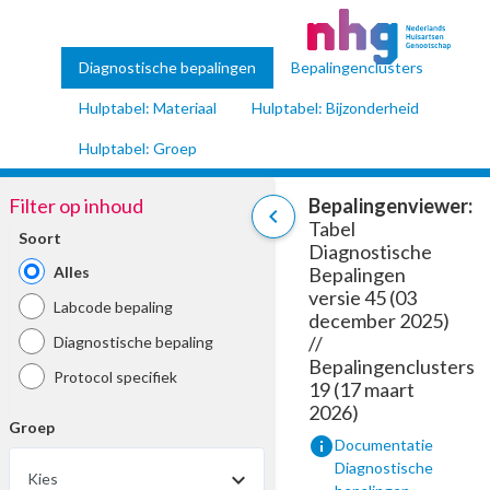
Diagnostische bepalingen
Bepalingenclusters
Hulptabel: Materiaal
Hulptabel: Bijzonderheid
Hulptabel: Groep
Filter op inhoud
Bepalingenviewer:
chevron_left
Tabel
Soort
Diagnostische
Alles
Bepalingen
versie 45 (03
Labcode bepaling
december 2025)
//
Diagnostische bepaling
Bepalingenclusters
Protocol specifiek
19 (17 maart
2026)
Groep
info
Documentatie
Diagnostische
Kies