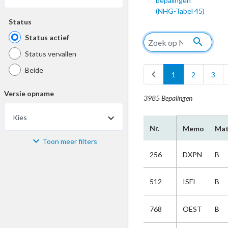
bepalingen
(NHG-Tabel 45)
Status
Status actief
search
Status vervallen
Beide
chevron_left
1
2
3
Versie opname
3985 Bepalingen
Kies
Nr.
Memo
Mat
Toon meer filters
Materiaal
256
DXPN
B
Kies
512
ISFI
B
Bijzonderheid
768
OEST
B
Kies