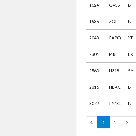
1024
Q435
B
Selectie
1536
ZGRE
B
Kies
2048
PAPQ
XP
AUB
Alles
2304
MRI
LK
Aanvraag
Uitslag
2560
H318
SA
Beide
2816
HBAC
B
PN1G
B
3072
chevron_left
1
2
3