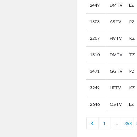
2449
DMTV
LZ
Selectie
1808
ASTV
RZ
Kies
2207
HVTV
KZ
AUB
Alles
1810
DMTV
TZ
Aanvraag
Uitslag
3471
GGTV
PZ
Beide
3249
HFTV
KZ
OSTV
LZ
2646
chevron_left
1
…
358