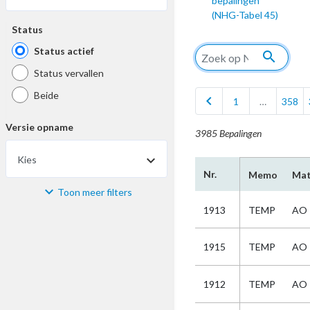
bepalingen
(NHG-Tabel 45)
Status
Status actief
search
Status vervallen
Beide
chevron_left
1
…
358
Versie opname
3985 Bepalingen
Kies
Nr.
Memo
Mat
Toon meer filters
Materiaal
1913
TEMP
AO
Kies
1915
TEMP
AO
Bijzonderheid
1912
TEMP
AO
Kies