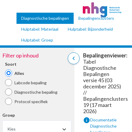
Diagnostische bepalingen
Bepalingenclusters
Hulptabel: Materiaal
Hulptabel: Bijzonderheid
Hulptabel: Groep
Filter op inhoud
Bepalingenviewer:
chevron_left
Tabel
Soort
Diagnostische
Alles
Bepalingen
versie 45 (03
Labcode bepaling
december 2025)
//
Diagnostische bepaling
Bepalingenclusters
Protocol specifiek
19 (17 maart
2026)
Groep
info
Documentatie
Diagnostische
Kies