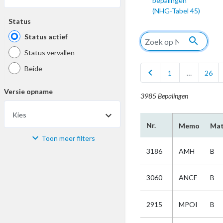
bepalingen
(NHG-Tabel 45)
Status
Status actief
search
Status vervallen
Beide
chevron_left
1
…
26
Versie opname
3985 Bepalingen
Kies
Nr.
Memo
Mat
Toon meer filters
Materiaal
3186
AMH
B
Kies
3060
ANCF
B
Bijzonderheid
2915
MPOI
B
Kies