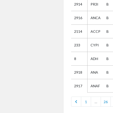
2914
PR3I
B
Selectie
2916
ANCA
B
Kies
2114
ACCP
B
AUB
Alles
233
CYPI
B
Aanvraag
Uitslag
8
ADH
B
Beide
2918
ANA
B
ANAF
B
2917
chevron_left
1
…
26