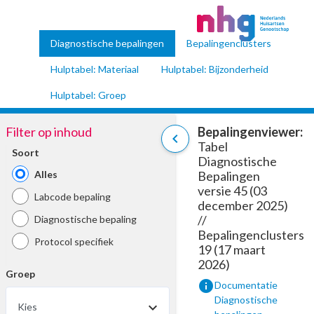
Diagnostische bepalingen
Bepalingenclusters
Hulptabel: Materiaal
Hulptabel: Bijzonderheid
Hulptabel: Groep
Filter op inhoud
Bepalingenviewer:
chevron_left
Tabel
Soort
Diagnostische
Alles
Bepalingen
versie 45 (03
Labcode bepaling
december 2025)
//
Diagnostische bepaling
Bepalingenclusters
Protocol specifiek
19 (17 maart
2026)
Groep
info
Documentatie
Diagnostische
Kies