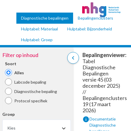
Diagnostische bepalingen
Bepalingenclusters
Hulptabel: Materiaal
Hulptabel: Bijzonderheid
Hulptabel: Groep
Filter op inhoud
Bepalingenviewer:
chevron_left
Tabel
Soort
Diagnostische
Alles
Bepalingen
versie 45 (03
Labcode bepaling
december 2025)
//
Diagnostische bepaling
Bepalingenclusters
Protocol specifiek
19 (17 maart
2026)
Groep
info
Documentatie
Diagnostische
Kies