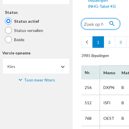
bepalingen
(NHG-Tabel 45)
Status
Status actief
search
Status vervallen
Beide
chevron_left
1
2
3
Versie opname
3985 Bepalingen
Kies
Nr.
Memo
Mat
Toon meer filters
Materiaal
256
DXPN
B
Kies
512
ISFI
B
Bijzonderheid
768
OEST
B
Kies