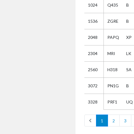
1024
Q435
B
Selectie
1536
ZGRE
B
Kies
2048
PAPQ
XP
AUB
Alles
2304
MRI
LK
Aanvraag
Uitslag
2560
H318
SA
Beide
3072
PN1G
B
PRF1
UQ
3328
chevron_left
1
2
3