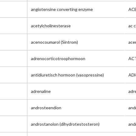
angiotensine converting enzyme
AC
acetylcholinesterase
ac c
acenocoumarol (Sintrom)
ace
adrenocorticotroophormoon
AC
antidiuretisch hormoon (vasopressine)
AD
adrenaline
adr
androsteendion
and
androstanolon (dihydrotestosteron)
and