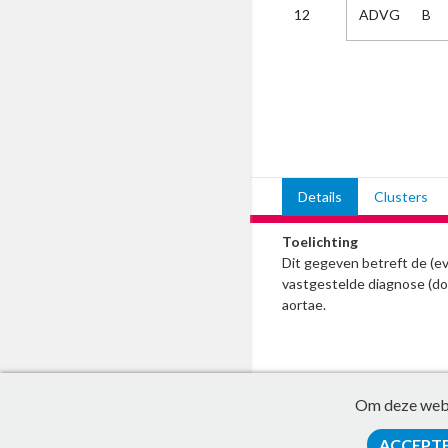
ADVG
B
12
Kies
AUB
Alles
Aanvraag
Uitslag
Beide
Details
Clusters
Toelichting
Dit gegeven betreft de (e
vastgestelde diagnose (d
aortae.
Om deze websi
ACCEPT