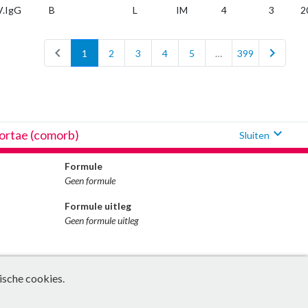
.IgG
B
L
IM
4
3
2
chevron_left
chevron_right
1
2
3
4
5
…
399
expand_more
ortae (comorb)
Sluiten
Formule
Geen formule
Formule uitleg
Geen formule uitleg
ische cookies.