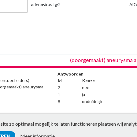
adenovirus IgG
ADV
(doorgemaakt) aneurysma a
Antwoorden
ventueel elders)
Id
Keuze
oorgemaakt) aneurysma
nee
2
ja
1
onduidelijk
8
te zo optimaal mogelijk te laten functioneren plaatsen wij analyt
EREN
Meer informatie