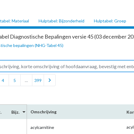
tabel: Materiaal
Hulptabel: Bijzonderheid
Hulptabel: Groep
abel Diagnostische Bepalingen versie 45 (03 december 202
tische bepalingen (NHG-Tabel 45)
chevron_right
4
5
…
399
arrow_drop_down
Omschrijving
.
Bijz.
Kor
acy
acylcarnitine