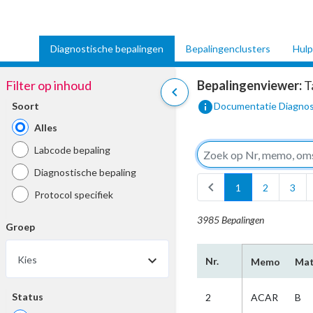
Diagnostische bepalingen
Bepalingenclusters
Hulp
Filter op inhoud
Bepalingenviewer:
T
chevron_left
info
Soort
Documentatie Diagnos
Alles
Labcode bepaling
Diagnostische bepaling
chevron_left
1
2
3
Protocol specifiek
3985 Bepalingen
Groep
Kies
Nr.
Memo
Mat
Status
2
ACAR
B