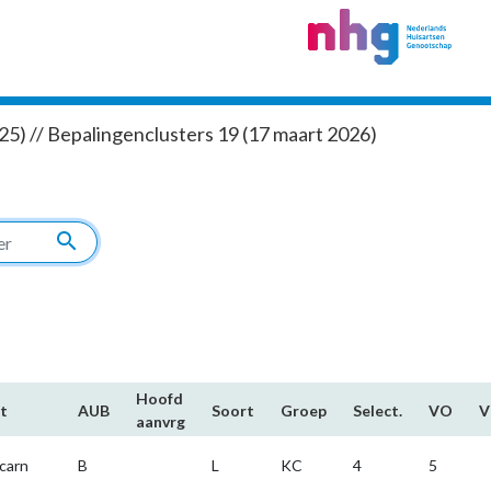
5) // Bepalingenclusters 19 (17 maart 2026)
search
Hoofd​
t
AUB
Soort
Groep
Select.
VO
aanvrg
lcarn
B
L
KC
4
5