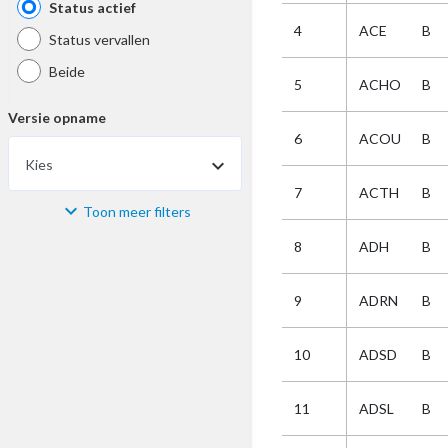
Status actief
4
ACE
B
Status vervallen
Beide
5
ACHO
B
Versie opname
6
ACOU
B
Kies
7
ACTH
B
Toon meer filters
Materiaal
8
ADH
B
Kies
9
ADRN
B
Bijzonderheid
10
ADSD
B
Kies
11
ADSL
B
Selectie