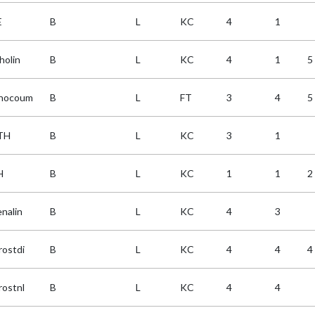
E
B
L
KC
4
1
holin
B
L
KC
4
1
5
nocoum
B
L
FT
3
4
5
TH
B
L
KC
3
1
H
B
L
KC
1
1
2
enalin
B
L
KC
4
3
rostdi
B
L
KC
4
4
4
rostnl
B
L
KC
4
4