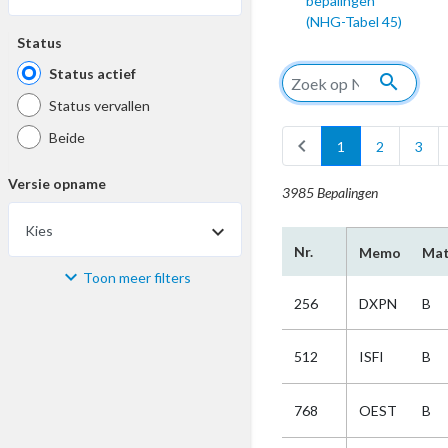
bepalingen
(NHG-Tabel 45)
Status
Status actief
search
Status vervallen
Beide
chevron_left
1
2
3
Versie opname
3985 Bepalingen
Kies
Nr.
Memo
Mat
Toon meer filters
Materiaal
256
DXPN
B
Kies
512
ISFI
B
Bijzonderheid
768
OEST
B
Kies