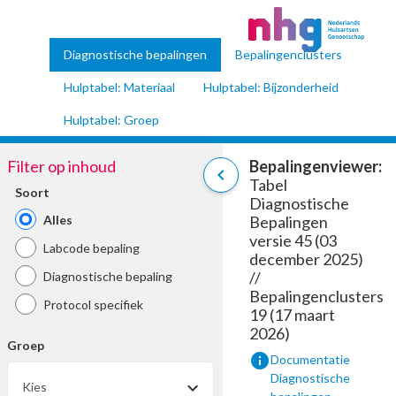
Diagnostische bepalingen
Bepalingenclusters
Hulptabel: Materiaal
Hulptabel: Bijzonderheid
Hulptabel: Groep
Filter op inhoud
Bepalingenviewer:
chevron_left
Tabel
Soort
Diagnostische
Alles
Bepalingen
versie 45 (03
Labcode bepaling
december 2025)
//
Diagnostische bepaling
Bepalingenclusters
Protocol specifiek
19 (17 maart
2026)
Groep
info
Documentatie
Diagnostische
Kies