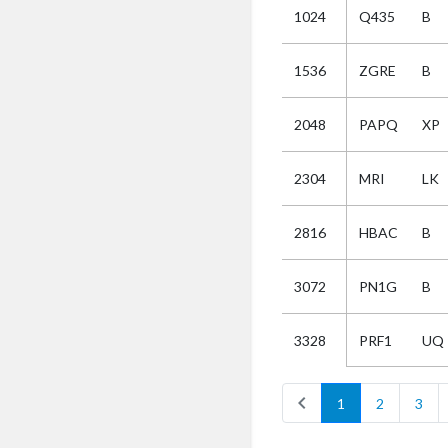
1024
Q435
B
Selectie
1536
ZGRE
B
Kies
2048
PAPQ
XP
AUB
Alles
2304
MRI
LK
Aanvraag
Uitslag
2816
HBAC
B
Beide
3072
PN1G
B
PRF1
UQ
3328
chevron_left
1
2
3