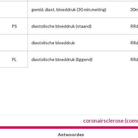
gemid. diast. bloeddruk (30 min.meting)
30m
PS
diastolische bloeddruk (staand)
RRd
diastolische bloeddruk
RRd
PL
diastolische bloeddruk (liggend)
RRd
coronairsclerose (como
Antwoorden