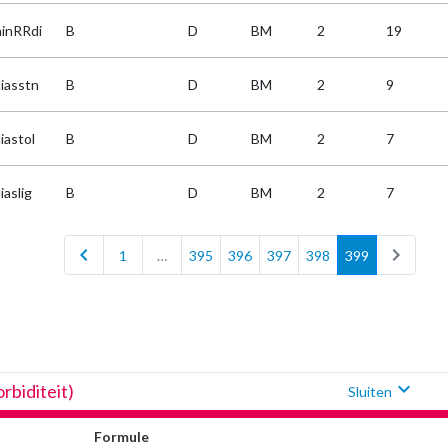
inRRdi
B
D
BM
2
19
iasstn
B
D
BM
2
9
iastol
B
D
BM
2
7
iaslig
B
D
BM
2
7
chevron_left
chevron_right
1
…
395
396
397
398
399
expand_more
rbiditeit)
Sluiten
Formule