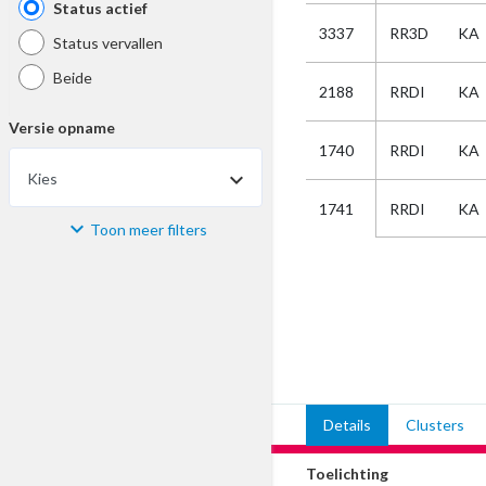
Status actief
3337
RR3D
KA
Status vervallen
Beide
2188
RRDI
KA
Versie opname
1740
RRDI
KA
Kies
RRDI
KA
1741
Toon meer filters
Materiaal
Kies
Bijzonderheid
Kies
Details
Clusters
Selectie
Toelichting