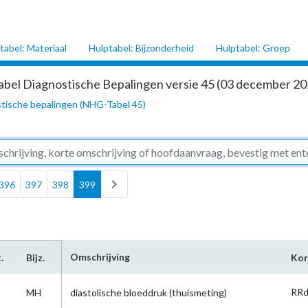
tabel: Materiaal
Hulptabel: Bijzonderheid
Hulptabel: Groep
abel Diagnostische Bepalingen versie 45 (03 december 202
tische bepalingen (NHG-Tabel 45)
chevron_right
396
397
398
399
Omschrijving
.
Bijz.
Kor
RRd
MH
diastolische bloeddruk (thuismeting)