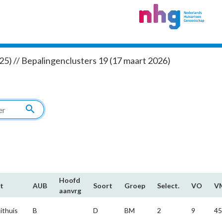
5) // Bepalingenclusters 19 (17 maart 2026)
search
Hoofd​
t
AUB
Soort
Groep
Select.
VO
V
aanvrg
ithuis
B
D
BM
2
9
45