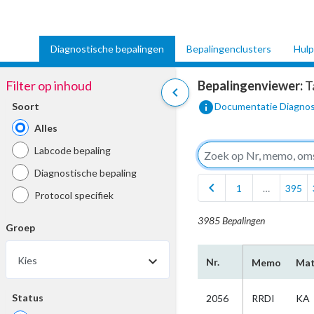
Diagnostische bepalingen
Bepalingenclusters
Hulp
Filter op inhoud
Bepalingenviewer:
T
chevron_left
info
Soort
Documentatie Diagnos
Alles
Labcode bepaling
Diagnostische bepaling
chevron_left
1
…
395
Protocol specifiek
3985 Bepalingen
Groep
Kies
Nr.
Memo
Mat
Status
2056
RRDI
KA