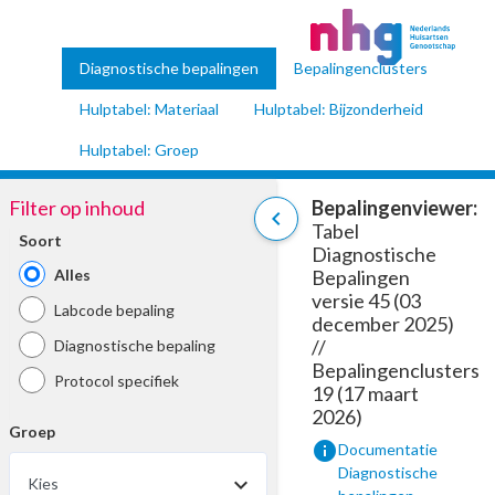
Diagnostische bepalingen
Bepalingenclusters
Hulptabel: Materiaal
Hulptabel: Bijzonderheid
Hulptabel: Groep
Filter op inhoud
Bepalingenviewer:
chevron_left
Tabel
Soort
Diagnostische
Alles
Bepalingen
versie 45 (03
Labcode bepaling
december 2025)
//
Diagnostische bepaling
Bepalingenclusters
Protocol specifiek
19 (17 maart
2026)
Groep
info
Documentatie
Diagnostische
Kies