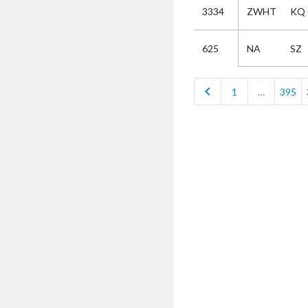
3334
ZWHT
KQ
Selectie
NA
SZ
625
Kies
chevron_left
1
…
395
AUB
Alles
Aanvraag
Uitslag
Beide