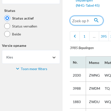
bepalingen
(NHG-Tabel 45)
Status
Status actief
search
Status vervallen
Beide
chevron_left
1
…
395
Versie opname
3985 Bepalingen
Kies
Nr.
Memo
Mat
Toon meer filters
Materiaal
2030
ZWNG
WQ
Kies
3988
ZWDM
TQ
Bijzonderheid
1883
ZWDU
WQ
Kies