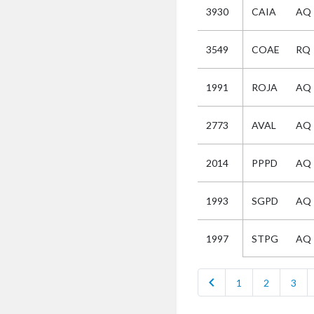
3930
CAIA
AQ
Selectie
3549
COAE
RQ
Kies
1991
ROJA
AQ
AUB
Alles
2773
AVAL
AQ
Aanvraag
Uitslag
2014
PPPD
AQ
Beide
1993
SGPD
AQ
STPG
AQ
1997
chevron_left
1
2
3