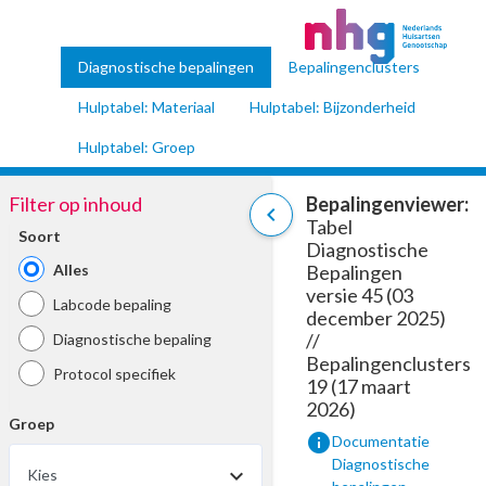
Diagnostische bepalingen
Bepalingenclusters
Hulptabel: Materiaal
Hulptabel: Bijzonderheid
Hulptabel: Groep
Filter op inhoud
Bepalingenviewer:
chevron_left
Tabel
Soort
Diagnostische
Alles
Bepalingen
versie 45 (03
Labcode bepaling
december 2025)
//
Diagnostische bepaling
Bepalingenclusters
Protocol specifiek
19 (17 maart
2026)
Groep
info
Documentatie
Diagnostische
Kies