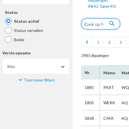
bepalingen
(NHG-Tabel 45)
Status
Status actief
search
Status vervallen
Beide
chevron_left
1
2
3
Versie opname
3985 Bepalingen
Kies
Nr.
Memo
Mat
Toon meer filters
Materiaal
1885
PART
WQ
Kies
1805
WERK
AQ
Bijzonderheid
3658
CAFA
AQ
Kies