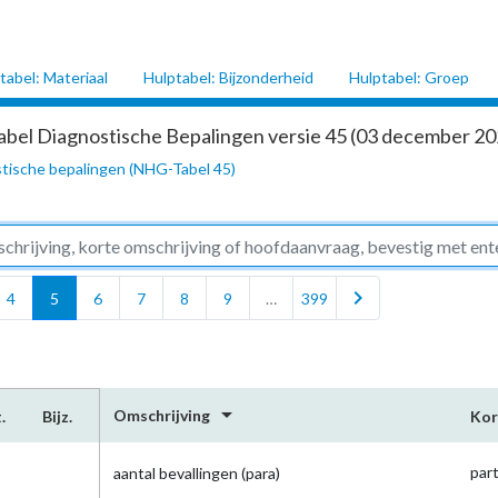
tabel: Materiaal
Hulptabel: Bijzonderheid
Hulptabel: Groep
abel Diagnostische Bepalingen versie 45 (03 december 202
tische bepalingen (NHG-Tabel 45)
chevron_right
4
5
6
7
8
9
…
399
arrow_drop_down
Omschrijving
.
Bijz.
Kor
par
aantal bevallingen (para)