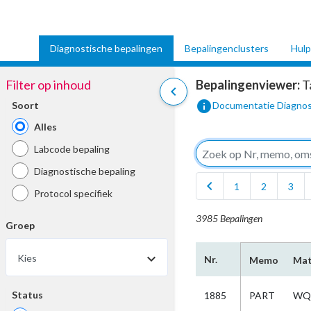
Diagnostische bepalingen
Bepalingenclusters
Hulp
Filter op inhoud
Bepalingenviewer:
T
chevron_left
info
Soort
Documentatie Diagnos
Alles
Labcode bepaling
Diagnostische bepaling
chevron_left
1
2
3
Protocol specifiek
3985 Bepalingen
Groep
Kies
Nr.
Memo
Mat
Status
1885
PART
WQ