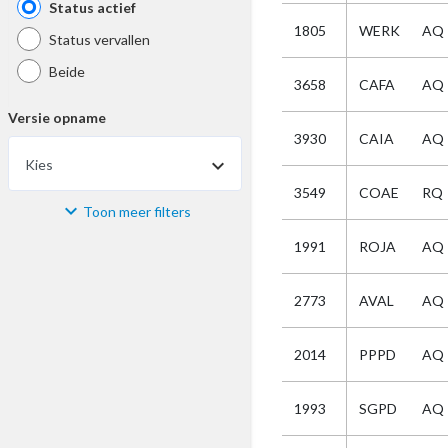
Status actief
1805
WERK
AQ
Status vervallen
Beide
3658
CAFA
AQ
Versie opname
3930
CAIA
AQ
Kies
3549
COAE
RQ
Toon meer filters
Materiaal
1991
ROJA
AQ
Kies
2773
AVAL
AQ
Bijzonderheid
2014
PPPD
AQ
Kies
1993
SGPD
AQ
Selectie