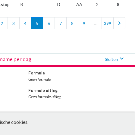
tstop
B
D
AA
2
8
chevron_right
2
3
4
5
6
7
8
9
…
399
expand_more
nname per dag
Sluiten
Formule
Geen formule
Formule uitleg
Geen formule uitleg
ische cookies.