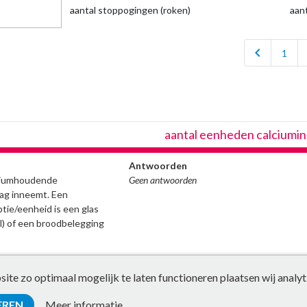
aantal stoppogingen (roken)
aan
chevron_left
1
aantal eenheden calciumi
Antwoorden
lciumhoudende
Geen antwoorden
ag inneemt. Een
ie/eenheid is een glas
ml) of een broodbelegging
te zo optimaal mogelijk te laten functioneren plaatsen wij analyt
EREN
Meer informatie