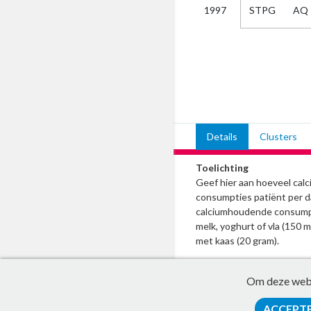
STPG
AQ
1997
Kies
AUB
Alles
Aanvraag
Uitslag
Beide
Details
Clusters
Toelichting
Geef hier aan hoeveel ca
consumpties patiënt per d
calciumhoudende consumpt
melk, yoghurt of vla (150 
met kaas (20 gram).
Om deze websi
ACCEPT