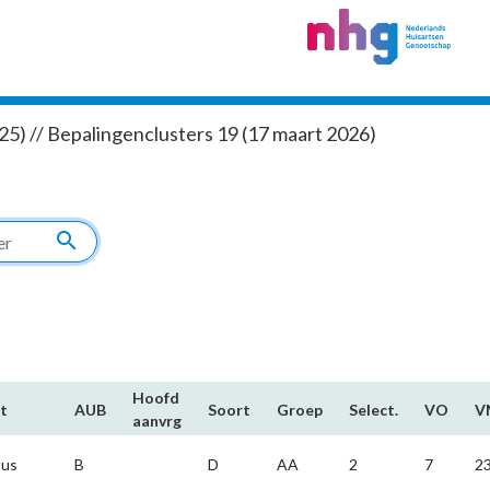
5) // Bepalingenclusters 19 (17 maart 2026)
search
Hoofd​
t
AUB
Soort
Groep
Select.
VO
V
aanvrg
tus
B
D
AA
2
7
2