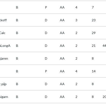
B
P
AA
4
7
tkoff
B
D
AA
3
23
Calc
B
D
AA
2
29
nLongA
B
D
AA
2
21
4
kjaren
B
D
AA
2
8
B
P
AA
4
14
 pijp
B
D
AA
2
8
sigarn
B
D
AA
2
8
2