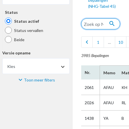
bepalingen
(NHG-Tabel 45)
Status
Status actief
search
Status vervallen
Beide
chevron_left
1
…
10
Versie opname
3985 Bepalingen
Kies
Nr.
Memo
Mat
Toon meer filters
Materiaal
2061
AFAU
KH
Kies
2026
AFAU
RL
Bijzonderheid
1438
YA
B
Kies