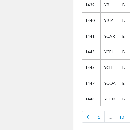
1439
YB
B
Selectie
1440
YBIA
B
Kies
1441
YCAR
B
AUB
Alles
1443
YCEL
B
Aanvraag
Uitslag
1445
YCHI
B
Beide
1447
YCOA
B
YCOB
B
1448
chevron_left
1
…
10