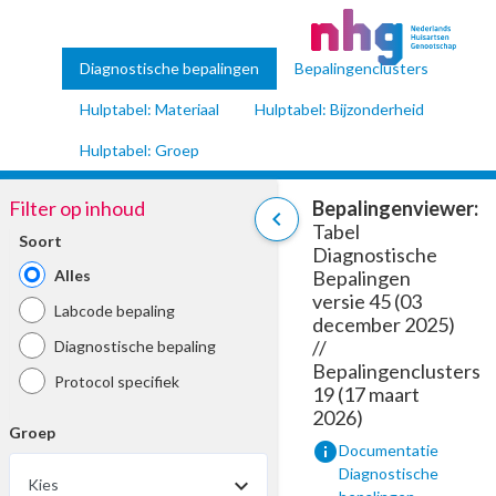
Diagnostische bepalingen
Bepalingenclusters
Hulptabel: Materiaal
Hulptabel: Bijzonderheid
Hulptabel: Groep
Filter op inhoud
Bepalingenviewer:
chevron_left
Tabel
Soort
Diagnostische
Alles
Bepalingen
versie 45 (03
Labcode bepaling
december 2025)
//
Diagnostische bepaling
Bepalingenclusters
Protocol specifiek
19 (17 maart
2026)
Groep
info
Documentatie
Diagnostische
Kies