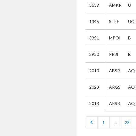
3639
AMKR
U
Selectie
1345
STEE
UC
Kies
3951
MPOI
B
AUB
Alles
3950
PR3I
B
Aanvraag
Uitslag
2010
ABSR
AQ
Beide
2023
ARGS
AQ
ARSR
AQ
2013
chevron_left
1
…
23