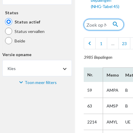
bepalingen
(NHG-Tabel 45)
Status
Status actief
search
Status vervallen
Beide
chevron_left
1
…
23
Versie opname
3985 Bepalingen
Kies
Nr.
Memo
Mat
Toon meer filters
Materiaal
59
AMPA
B
Kies
63
AMSP
B
Bijzonderheid
2214
AMYL
UE
Kies