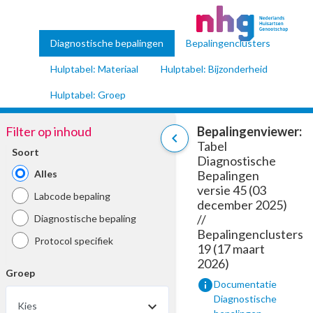
Diagnostische bepalingen
Bepalingenclusters
Hulptabel: Materiaal
Hulptabel: Bijzonderheid
Hulptabel: Groep
Filter op inhoud
Bepalingenviewer:
chevron_left
Tabel
Soort
Diagnostische
Alles
Bepalingen
versie 45 (03
Labcode bepaling
december 2025)
//
Diagnostische bepaling
Bepalingenclusters
Protocol specifiek
19 (17 maart
2026)
Groep
info
Documentatie
Diagnostische
Kies