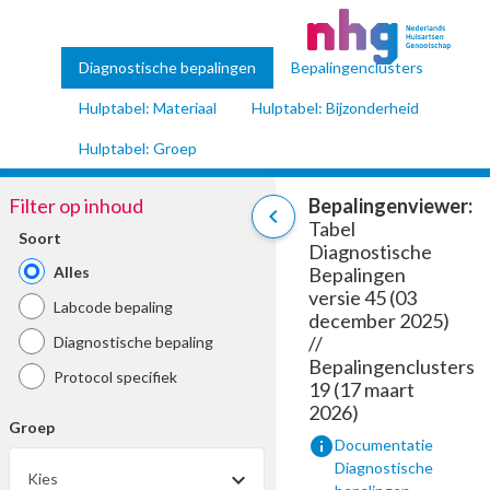
Diagnostische bepalingen
Bepalingenclusters
Hulptabel: Materiaal
Hulptabel: Bijzonderheid
Hulptabel: Groep
Filter op inhoud
Bepalingenviewer:
chevron_left
Tabel
Soort
Diagnostische
Alles
Bepalingen
versie 45 (03
Labcode bepaling
december 2025)
//
Diagnostische bepaling
Bepalingenclusters
Protocol specifiek
19 (17 maart
2026)
Groep
info
Documentatie
Diagnostische
Kies