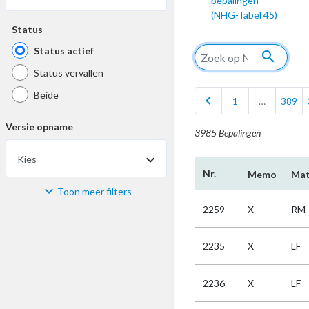
bepalingen
(NHG-Tabel 45)
Status
Status actief
search
Status vervallen
Beide
chevron_left
1
…
389
Versie opname
3985 Bepalingen
Kies
Nr.
Memo
Mat
Toon meer filters
Materiaal
2259
X
RM
Kies
2235
X
LF
Bijzonderheid
2236
X
LF
Kies