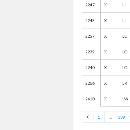
2247
X
LI
Selectie
2248
X
LI
Kies
2257
X
LU
AUB
Alles
2239
X
LO
Aanvraag
Uitslag
2240
X
LO
Beide
2256
X
LR
X
LW
2410
chevron_left
1
…
389