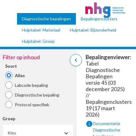
Diagnostische bepalingen
Bepalingenclusters
Hulptabel: Materiaal
Hulptabel: Bijzonderheid
Hulptabel: Groep
Filter op inhoud
Bepalingenviewer:
chevron_left
Tabel
Soort
Diagnostische
Alles
Bepalingen
versie 45 (03
Labcode bepaling
december 2025)
//
Diagnostische bepaling
Bepalingenclusters
Protocol specifiek
19 (17 maart
2026)
Groep
info
Documentatie
Diagnostische
Kies