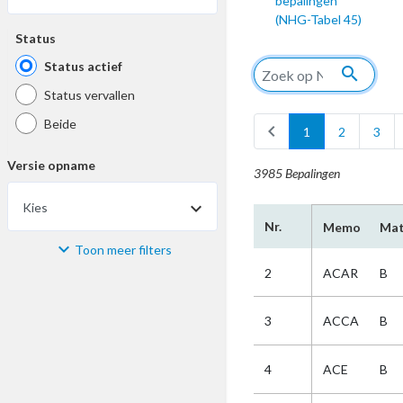
bepalingen
(NHG-Tabel 45)
Status
Status actief
search
Status vervallen
Beide
chevron_left
1
2
3
Versie opname
3985 Bepalingen
Kies
Nr.
Memo
Mat
Toon meer filters
Materiaal
2
ACAR
B
Kies
3
ACCA
B
Bijzonderheid
4
ACE
B
Kies