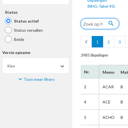
bepalingen
(NHG-Tabel 45)
Status
Status actief
search
Status vervallen
Beide
chevron_left
1
2
3
Versie opname
3985 Bepalingen
Kies
Nr.
Memo
Mat
Toon meer filters
Materiaal
2
ACAR
B
Kies
4
ACE
B
Bijzonderheid
5
ACHO
B
Kies