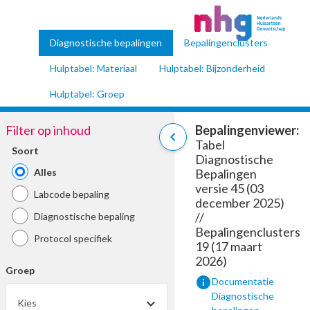
Diagnostische bepalingen
Bepalingenclusters
Hulptabel: Materiaal
Hulptabel: Bijzonderheid
Hulptabel: Groep
Filter op inhoud
Bepalingenviewer:
chevron_left
Tabel
Soort
Diagnostische
Alles
Bepalingen
versie 45 (03
Labcode bepaling
december 2025)
//
Diagnostische bepaling
Bepalingenclusters
Protocol specifiek
19 (17 maart
2026)
Groep
info
Documentatie
Diagnostische
Kies