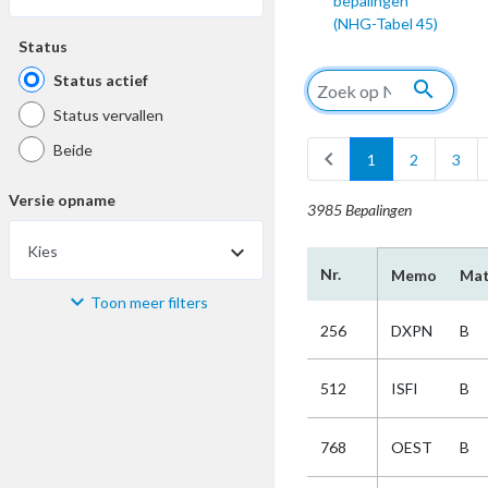
bepalingen
(NHG-Tabel 45)
Status
Status actief
search
Status vervallen
Beide
chevron_left
1
2
3
Versie opname
3985 Bepalingen
Kies
Nr.
Memo
Mat
Toon meer filters
Materiaal
256
DXPN
B
Kies
512
ISFI
B
Bijzonderheid
768
OEST
B
Kies