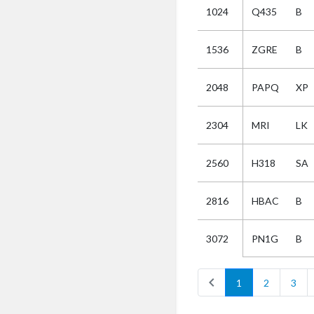
1024
Q435
B
Selectie
1536
ZGRE
B
Kies
2048
PAPQ
XP
AUB
Alles
2304
MRI
LK
Aanvraag
Uitslag
2560
H318
SA
Beide
2816
HBAC
B
PN1G
B
3072
chevron_left
1
2
3