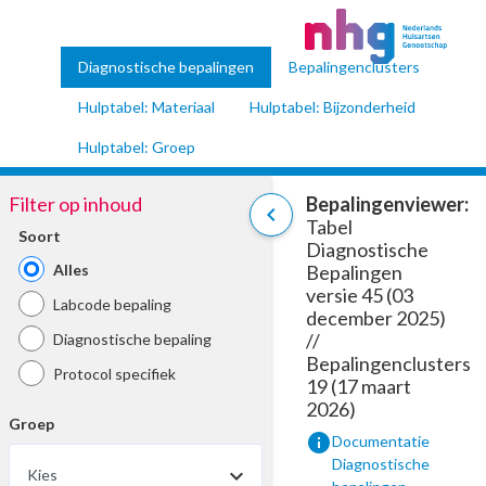
Diagnostische bepalingen
Bepalingenclusters
Hulptabel: Materiaal
Hulptabel: Bijzonderheid
Hulptabel: Groep
Filter op inhoud
Bepalingenviewer:
chevron_left
Tabel
Soort
Diagnostische
Alles
Bepalingen
versie 45 (03
Labcode bepaling
december 2025)
//
Diagnostische bepaling
Bepalingenclusters
Protocol specifiek
19 (17 maart
2026)
Groep
info
Documentatie
Diagnostische
Kies