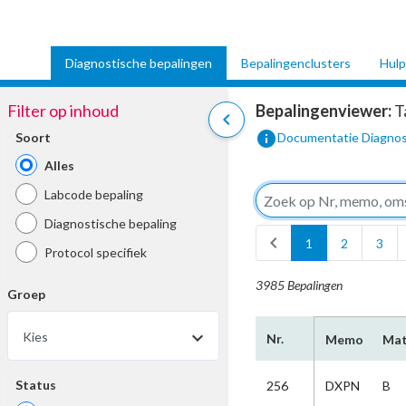
Diagnostische bepalingen
Bepalingenclusters
Hulp
Filter op inhoud
Bepalingenviewer:
T
chevron_left
info
Soort
Documentatie Diagnos
Alles
Labcode bepaling
Diagnostische bepaling
chevron_left
1
2
3
Protocol specifiek
3985 Bepalingen
Groep
Kies
Nr.
Memo
Mat
Status
256
DXPN
B