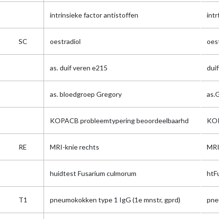
intrinsieke factor antistoffen
intr
SC
oestradiol
oes
as. duif veren e215
dui
as. bloedgroep Gregory
as.
KOPACB probleemtypering beoordeelbaarhd
KOP
RE
MRI-knie rechts
MRI
huidtest Fusarium culmorum
htF
T1
pneumokokken type 1 IgG (1e mnstr, gprd)
pne