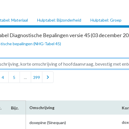
tabel: Materiaal
Hulptabel: Bijzonderheid
Hulptabel: Groep
abel Diagnostische Bepalingen versie 45 (03 december 202
tische bepalingen (NHG-Tabel 45)
chevron_right
4
5
…
399
Omschrijving
.
Bijz.
Kor
dox
doxepine (Sinequan)