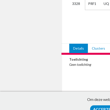
PRF1
UQ
3328
Kies
AUB
Alles
Aanvraag
Uitslag
Beide
Details
Clusters
Toelichting
Geen toelichting
Om deze websi
ACCEPT