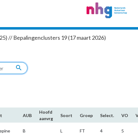
5) // Bepalingenclusters 19 (17 maart 2026)
search
Hoofd​
t
AUB
Soort
Groep
Select.
VO
aanvrg
epine
B
L
FT
4
5