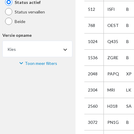
Status actief
512
ISFI
B
Status vervallen
Beide
768
OEST
B
Versie opname
1024
Q435
B
Kies
1536
ZGRE
B
Toon meer filters
Materiaal
2048
PAPQ
XP
Kies
2304
MRI
LK
Bijzonderheid
2560
H318
SA
Kies
3072
PN1G
B
Selectie