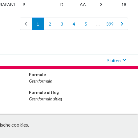
RAFAB1
B
D
AA
3
18
chevron_left
chevron_right
1
2
3
4
5
…
399
expand_more
Sluiten
Formule
Geen formule
Formule uitleg
Geen formule uitleg
ische cookies.