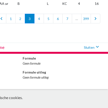
AA ur
B
L
KC
4
16
vron_left
chevron_right
1
2
3
4
5
6
7
…
399
expand_more
ïne
Sluiten
Formule
Geen formule
Formule uitleg
Geen formule uitleg
ische cookies.