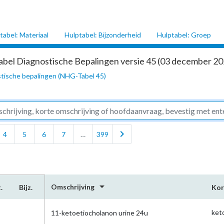
tabel: Materiaal
Hulptabel: Bijzonderheid
Hulptabel: Groep
abel Diagnostische Bepalingen versie 45 (03 december 202
tische bepalingen (NHG-Tabel 45)
chevron_right
4
5
6
7
…
399
arrow_drop_down
Omschrijving
.
Bijz.
Kor
ket
11-ketoetiocholanon urine 24u