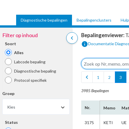
Diagnostische bepalingen
Bepalingenclusters
Hulp
Filter op inhoud
Bepalingenviewer:
T
chevron_left
info
Soort
Documentatie Diagnos
Alles
Labcode bepaling
Diagnostische bepaling
chevron_left
1
2
3
Protocol specifiek
3985 Bepalingen
Groep
Kies
Nr.
Memo
Mat
Status
3175
KETI
UE