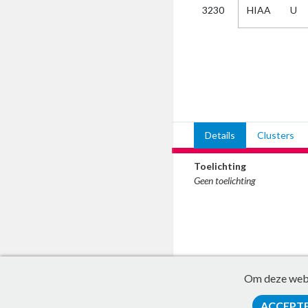
HIAA
U
3230
Kies
AUB
Alles
Aanvraag
Uitslag
Beide
Details
Clusters
Toelichting
Geen toelichting
Om deze websi
ACCEPT