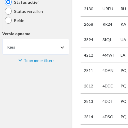
Status actief
2130
UREU
RU
Status vervallen
Beide
2658
RR24
KA
Versie opname
3894
3IQI
UA
Kies
4212
4MWT
LA
Toon meer filters
Materiaal
2811
4DAN
PQ
Kies
2812
4DDE
PQ
Bijzonderheid
2813
4DDI
PQ
Kies
2814
4DSO
PQ
Selectie