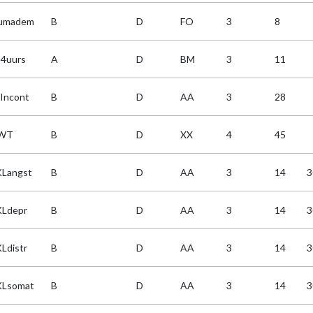
umadem
B
D
FO
3
8
4uurs
A
D
BM
3
11
Incont
B
D
AA
3
28
WT
B
D
XX
4
45
Langst
B
D
AA
3
14
3
Ldepr
B
D
AA
3
14
3
Ldistr
B
D
AA
3
14
3
Lsomat
B
D
AA
3
14
3