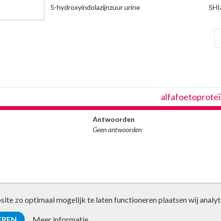
5-hydroxyindolazijnzuur urine
5HI
che
alfafoetoprote
Antwoorden
Geen antwoorden
te zo optimaal mogelijk te laten functioneren plaatsen wij analyt
EREN
Meer informatie