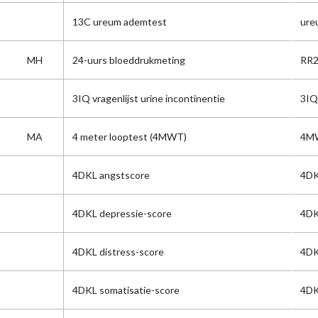
13C ureum ademtest
ure
MH
24-uurs bloeddrukmeting
RR2
3IQ vragenlijst urine incontinentie
3IQ
MA
4 meter looptest (4MWT)
4M
4DKL angstscore
4DK
4DKL depressie-score
4DK
4DKL distress-score
4DK
4DKL somatisatie-score
4DK