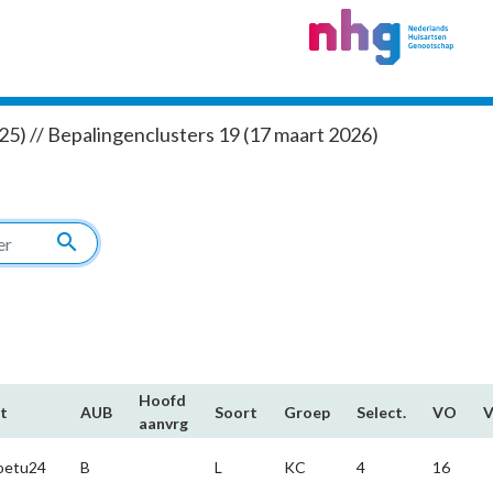
5) // Bepalingenclusters 19 (17 maart 2026)
search
Hoofd​
t
AUB
Soort
Groep
Select.
VO
aanvrg
oetu24
B
L
KC
4
16