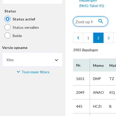
bepalingen
(NHG-Tabel 45)
Status
Status actief
search
Status vervallen
Beide
chevron_left
1
2
3
Versie opname
3985 Bepalingen
Kies
Nr.
Memo
Mat
Toon meer filters
Materiaal
1651
DMP
TZ
Kies
2049
ANAO
KQ
Bijzonderheid
445
HCZI
B
Kies