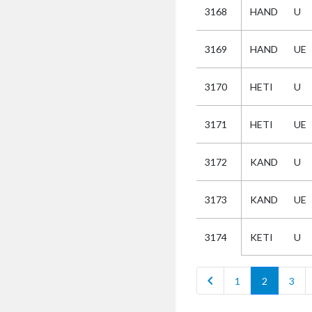
3168
HAND
U
Selectie
3169
HAND
UE
Kies
3170
HETI
U
AUB
Alles
3171
HETI
UE
Aanvraag
Uitslag
3172
KAND
U
Beide
3173
KAND
UE
KETI
U
3174
chevron_left
1
2
3