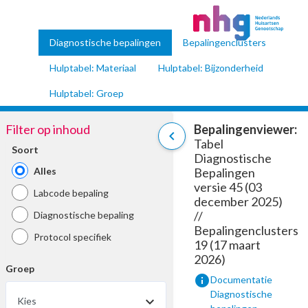
Diagnostische bepalingen
Bepalingenclusters
Hulptabel: Materiaal
Hulptabel: Bijzonderheid
Hulptabel: Groep
Filter op inhoud
Bepalingenviewer:
chevron_left
Tabel
Soort
Diagnostische
Alles
Bepalingen
versie 45 (03
Labcode bepaling
december 2025)
//
Diagnostische bepaling
Bepalingenclusters
Protocol specifiek
19 (17 maart
2026)
Groep
info
Documentatie
Diagnostische
Kies