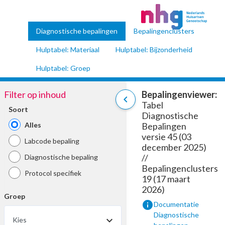
Diagnostische bepalingen
Bepalingenclusters
Hulptabel: Materiaal
Hulptabel: Bijzonderheid
Hulptabel: Groep
Filter op inhoud
Bepalingenviewer:
chevron_left
Tabel
Soort
Diagnostische
Alles
Bepalingen
versie 45 (03
Labcode bepaling
december 2025)
//
Diagnostische bepaling
Bepalingenclusters
Protocol specifiek
19 (17 maart
2026)
Groep
info
Documentatie
Diagnostische
Kies