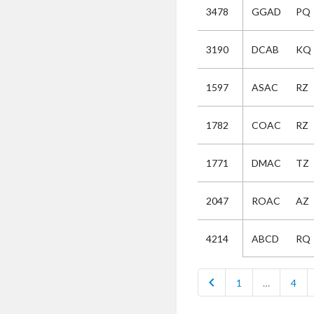
3478
GGAD
PQ
Selectie
3190
DCAB
KQ
Kies
1597
ASAC
RZ
AUB
Alles
1782
COAC
RZ
Aanvraag
Uitslag
1771
DMAC
TZ
Beide
2047
ROAC
AZ
ABCD
RQ
4214
chevron_left
1
…
4