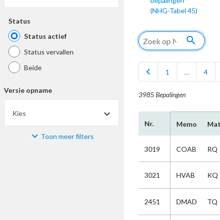
bepalingen
(NHG-Tabel 45)
Status
Status actief
search
Status vervallen
Beide
chevron_left
1
…
4
Versie opname
3985 Bepalingen
Kies
Nr.
Memo
Mat
Toon meer filters
Materiaal
3019
COAB
RQ
Kies
3021
HVAB
KQ
Bijzonderheid
2451
DMAD
TQ
Kies