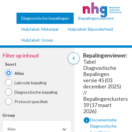
Diagnostische bepalingen
Bepalingenclusters
Hulptabel: Materiaal
Hulptabel: Bijzonderheid
Hulptabel: Groep
Filter op inhoud
Bepalingenviewer:
chevron_left
Tabel
Soort
Diagnostische
Alles
Bepalingen
versie 45 (03
Labcode bepaling
december 2025)
//
Diagnostische bepaling
Bepalingenclusters
Protocol specifiek
19 (17 maart
2026)
Groep
info
Documentatie
Diagnostische
Kies