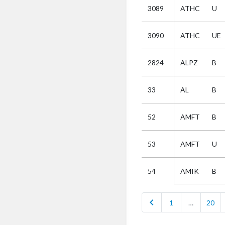
3089
ATHC
U
Selectie
3090
ATHC
UE
Kies
2824
ALPZ
B
AUB
Alles
33
AL
B
Aanvraag
Uitslag
52
AMFT
B
Beide
53
AMFT
U
AMIK
B
54
chevron_left
1
…
20