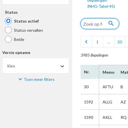
bepalingen
(NHG-Tabel 45)
Status
Status actief
search
Status vervallen
Beide
chevron_left
1
…
20
Versie opname
3985 Bepalingen
Kies
Nr.
Memo
Mat
Toon meer filters
Materiaal
30
AFTU
B
Kies
1592
ALLG
AZ
Bijzonderheid
1590
AKLL
RQ
Kies