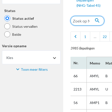
bepalingen
(NHG-Tabel 45)
Status
Status actief
search
Status vervallen
Beide
chevron_left
1
…
22
Versie opname
3985 Bepalingen
Kies
Nr.
Memo
Mat
Toon meer filters
Materiaal
66
AMYL
B
Kies
2213
AMYL
U
Bijzonderheid
56
AMP1
B
Kies