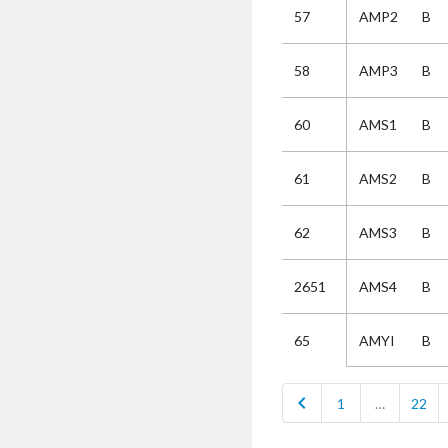
57
AMP2
B
Selectie
58
AMP3
B
Kies
60
AMS1
B
AUB
Alles
61
AMS2
B
Aanvraag
Uitslag
62
AMS3
B
Beide
2651
AMS4
B
AMYI
B
65
chevron_left
1
…
22