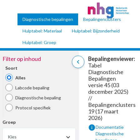
Diagnostische bepalingen
Bepalingenclusters
Hulptabel: Materiaal
Hulptabel: Bijzonderheid
Hulptabel: Groep
Filter op inhoud
Bepalingenviewer:
chevron_left
Tabel
Soort
Diagnostische
Alles
Bepalingen
versie 45 (03
Labcode bepaling
december 2025)
//
Diagnostische bepaling
Bepalingenclusters
Protocol specifiek
19 (17 maart
2026)
Groep
info
Documentatie
Diagnostische
Kies