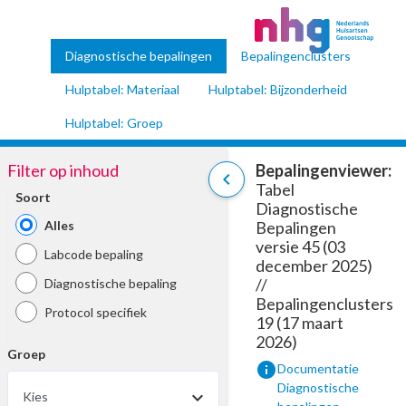
Diagnostische bepalingen
Bepalingenclusters
Hulptabel: Materiaal
Hulptabel: Bijzonderheid
Hulptabel: Groep
Filter op inhoud
Bepalingenviewer:
chevron_left
Tabel
Soort
Diagnostische
Alles
Bepalingen
versie 45 (03
Labcode bepaling
december 2025)
//
Diagnostische bepaling
Bepalingenclusters
Protocol specifiek
19 (17 maart
2026)
Groep
info
Documentatie
Diagnostische
Kies