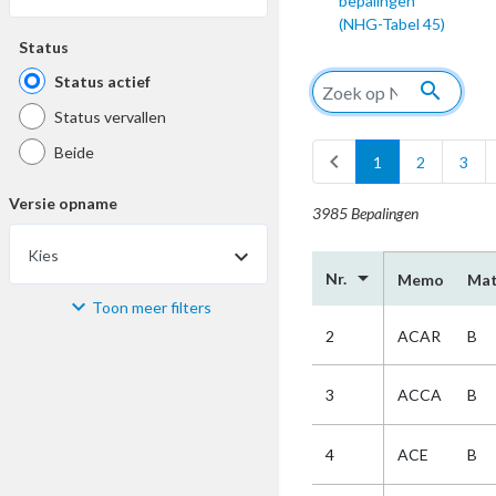
bepalingen
(NHG-Tabel 45)
Status
Status actief
search
Status vervallen
Beide
chevron_left
1
2
3
Versie opname
3985 Bepalingen
Kies
arrow_drop_down
Nr.
Memo
Mat
Toon meer filters
Materiaal
2
ACAR
B
Kies
3
ACCA
B
Bijzonderheid
4
ACE
B
Kies