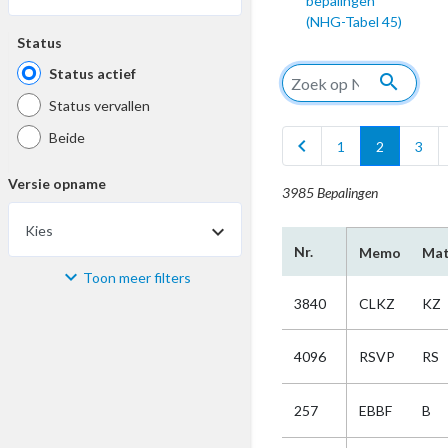
bepalingen
(NHG-Tabel 45)
Status
Status actief
search
Status vervallen
Beide
chevron_left
1
2
3
Versie opname
3985 Bepalingen
Kies
Nr.
Memo
Mat
Toon meer filters
Materiaal
3840
CLKZ
KZ
Kies
4096
RSVP
RS
Bijzonderheid
257
EBBF
B
Kies