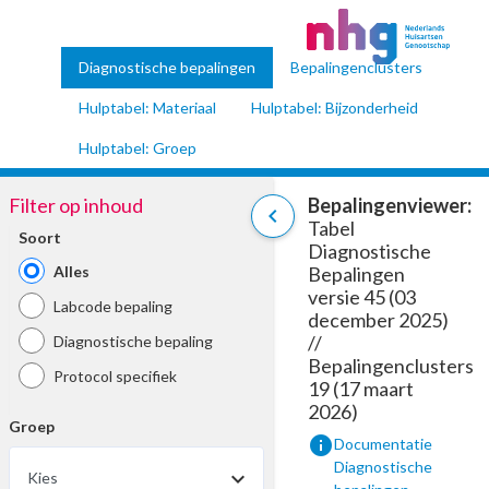
Diagnostische bepalingen
Bepalingenclusters
Hulptabel: Materiaal
Hulptabel: Bijzonderheid
Hulptabel: Groep
Filter op inhoud
Bepalingenviewer:
chevron_left
Tabel
Soort
Diagnostische
Alles
Bepalingen
versie 45 (03
Labcode bepaling
december 2025)
//
Diagnostische bepaling
Bepalingenclusters
Protocol specifiek
19 (17 maart
2026)
Groep
info
Documentatie
Diagnostische
Kies