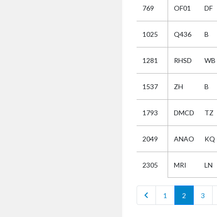
769
OF01
DF
Selectie
1025
Q436
B
Kies
1281
RHSD
WB
AUB
Alles
1537
ZH
B
Aanvraag
Uitslag
1793
DMCD
TZ
Beide
2049
ANAO
KQ
MRI
LN
2305
chevron_left
1
2
3