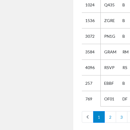
1024
Q435
B
Selectie
1536
ZGRE
B
Kies
3072
PN1G
B
AUB
Alles
3584
GRAM
RM
Aanvraag
Uitslag
4096
RSVP
RS
Beide
257
EBBF
B
OF01
DF
769
chevron_left
1
2
3