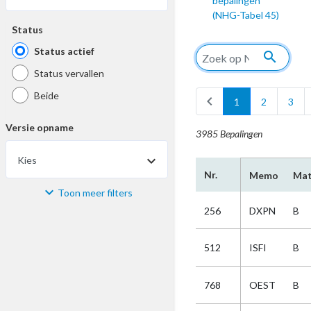
bepalingen
(NHG-Tabel 45)
Status
Status actief
search
Status vervallen
Beide
chevron_left
1
2
3
Versie opname
3985 Bepalingen
Kies
Nr.
Memo
Mat
Toon meer filters
Materiaal
256
DXPN
B
Kies
512
ISFI
B
Bijzonderheid
768
OEST
B
Kies