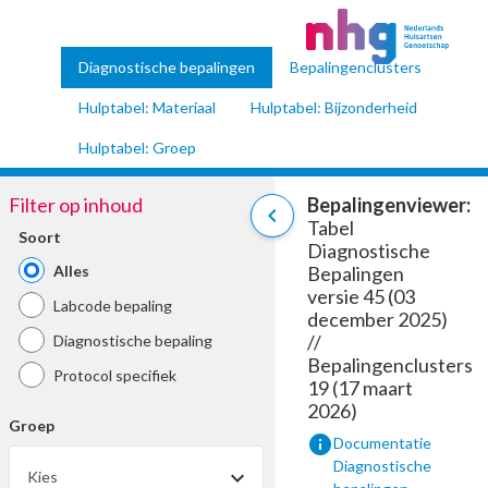
Diagnostische bepalingen
Bepalingenclusters
Hulptabel: Materiaal
Hulptabel: Bijzonderheid
Hulptabel: Groep
Filter op inhoud
Bepalingenviewer:
chevron_left
Tabel
Soort
Diagnostische
Alles
Bepalingen
versie 45 (03
Labcode bepaling
december 2025)
//
Diagnostische bepaling
Bepalingenclusters
Protocol specifiek
19 (17 maart
2026)
Groep
info
Documentatie
Diagnostische
Kies