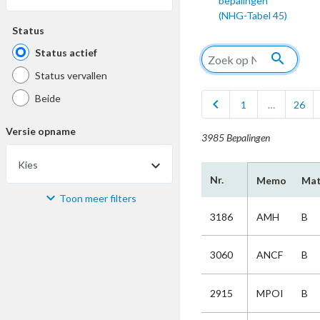
bepalingen
(NHG-Tabel 45)
Status
Status actief
search
Status vervallen
Beide
chevron_left
1
…
26
Versie opname
3985 Bepalingen
Kies
Nr.
Memo
Mat
Toon meer filters
Materiaal
3186
AMH
B
Kies
3060
ANCF
B
Bijzonderheid
2915
MPOI
B
Kies