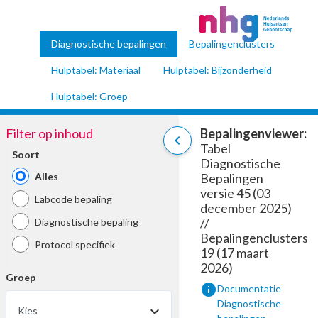
Diagnostische bepalingen
Bepalingenclusters
Hulptabel: Materiaal
Hulptabel: Bijzonderheid
Hulptabel: Groep
Filter op inhoud
Bepalingenviewer:
chevron_left
Tabel
Soort
Diagnostische
Alles
Bepalingen
versie 45 (03
Labcode bepaling
december 2025)
//
Diagnostische bepaling
Bepalingenclusters
Protocol specifiek
19 (17 maart
2026)
Groep
info
Documentatie
Diagnostische
Kies