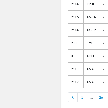
2914
PR3I
B
Selectie
2916
ANCA
B
Kies
2114
ACCP
B
AUB
Alles
233
CYPI
B
Aanvraag
Uitslag
8
ADH
B
Beide
2918
ANA
B
ANAF
B
2917
chevron_left
1
…
26