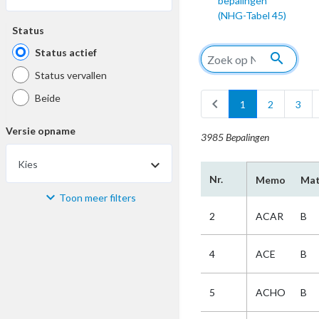
bepalingen
(NHG-Tabel 45)
Status
Status actief
search
Status vervallen
Beide
chevron_left
1
2
3
Versie opname
3985 Bepalingen
Kies
Nr.
Memo
Mat
Toon meer filters
Materiaal
2
ACAR
B
Kies
4
ACE
B
Bijzonderheid
5
ACHO
B
Kies