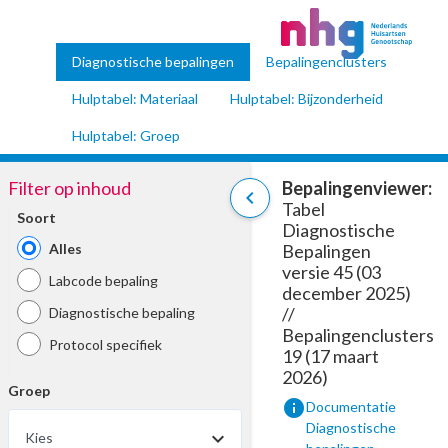
Diagnostische bepalingen
Bepalingenclusters
Hulptabel: Materiaal
Hulptabel: Bijzonderheid
Hulptabel: Groep
Filter op inhoud
Bepalingenviewer:
chevron_left
Tabel
Soort
Diagnostische
Alles
Bepalingen
versie 45 (03
Labcode bepaling
december 2025)
//
Diagnostische bepaling
Bepalingenclusters
Protocol specifiek
19 (17 maart
2026)
Groep
info
Documentatie
Diagnostische
Kies