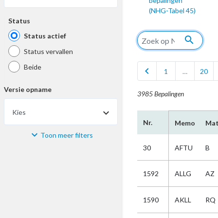
bepalingen
(NHG-Tabel 45)
Status
Status actief
search
Status vervallen
Beide
chevron_left
1
…
20
Versie opname
3985 Bepalingen
Kies
Nr.
Memo
Mat
Toon meer filters
Materiaal
30
AFTU
B
Kies
1592
ALLG
AZ
Bijzonderheid
1590
AKLL
RQ
Kies