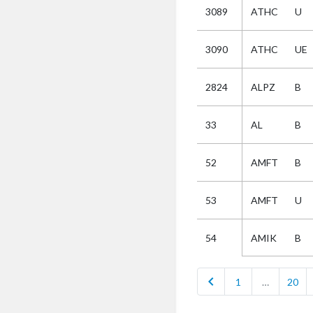
3089
ATHC
U
Selectie
3090
ATHC
UE
Kies
2824
ALPZ
B
AUB
Alles
33
AL
B
Aanvraag
Uitslag
52
AMFT
B
Beide
53
AMFT
U
AMIK
B
54
chevron_left
1
…
20