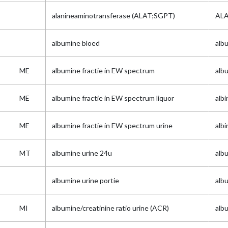
alanineaminotransferase (ALAT;SGPT)
AL
albumine bloed
alb
ME
albumine fractie in EW spectrum
alb
ME
albumine fractie in EW spectrum liquor
albi
ME
albumine fractie in EW spectrum urine
alb
MT
albumine urine 24u
alb
albumine urine portie
alb
MI
albumine/creatinine ratio urine (ACR)
alb