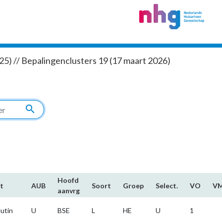
5) // Bepalingenclusters 19 (17 maart 2026)
search
Hoofd​
t
AUB
Soort
Groep
Select.
VO
V
aanvrg
lutin
U
BSE
L
HE
U
1