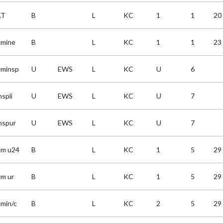
AT
B
L
KC
1
1
20
umine
B
L
KC
1
1
23
uminsp
U
EWS
L
KC
U
6
nspli
U
EWS
L
KC
U
7
inspur
U
EWS
L
KC
U
7
um u24
B
L
KC
1
5
29
um ur
B
L
KC
1
5
29
umin/c
B
L
KC
2
5
29