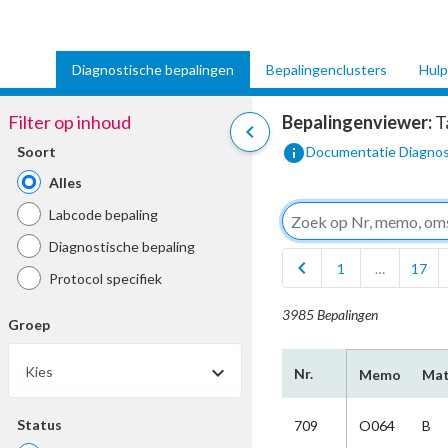
Diagnostische bepalingen
Bepalingenclusters
Hulp
Filter op inhoud
Bepalingenviewer:
T
chevron_left
info
Soort
Documentatie Diagnos
Alles
Labcode bepaling
Diagnostische bepaling
chevron_left
1
…
17
Protocol specifiek
3985 Bepalingen
Groep
Kies
Nr.
Memo
Mat
Status
709
O064
B