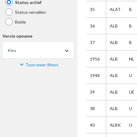
Status actief
35
ALAT
B
Status vervallen
Beide
36
ALB
B
Versie opname
37
ALB
B
Kies
1956
ALB
NL
Toon meer filters
Materiaal
1948
ALB
U
Kies
39
ALB
UE
Bijzonderheid
38
ALB
U
Kies
40
ALBK
U
Selectie