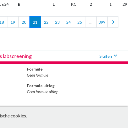
c u24
B
L
KC
2
1
29
chevron_right
18
19
20
21
22
23
24
25
…
399
expand_more
s labscreening
Sluiten
Formule
Geen formule
Formule uitleg
Geen formule uitleg
ische cookies.