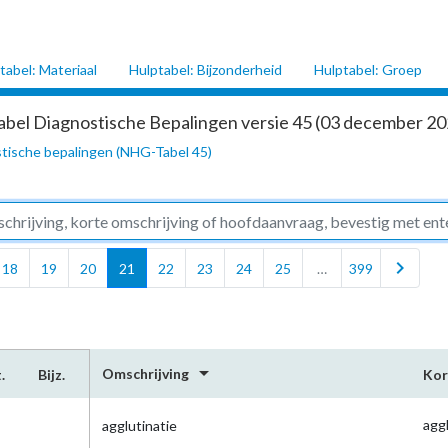
tabel: Materiaal
Hulptabel: Bijzonderheid
Hulptabel: Groep
abel Diagnostische Bepalingen versie 45 (03 december 202
tische bepalingen (NHG-Tabel 45)
chevron_right
18
19
20
21
22
23
24
25
…
399
arrow_drop_down
Omschrijving
.
Bijz.
Kor
agg
agglutinatie