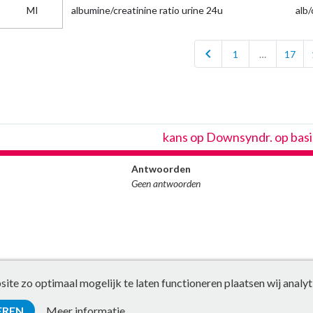
MI
albumine/creatinine ratio urine 24u
alb/
chevron_left
1
…
17
kans op Downsyndr. op basi
Antwoorden
Geen antwoorden
te zo optimaal mogelijk te laten functioneren plaatsen wij analyt
EREN
Meer informatie