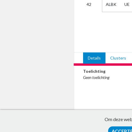
ALBK
UE
42
Kies
AUB
Alles
Aanvraag
Uitslag
Beide
Details
Clusters
Toelichting
Geen toelichting
Om deze websi
ACCEPT